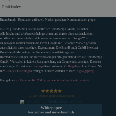
Ethikkodex
BrandSimpli - Reputation aufbauen, Marken gestalten, Kommunikation prägen
© 2026 | BrandSimpli ist eine Marke der BrandSimpli GmbH, München.
Alle Inhalte sind urheberrechtlich geschützt und dürfen ohne ausdrückliches,
schriftliches Einverständnis nicht weiterverwendet werden. Google™ ist
eingetragene Markenzeichen der Firma Google Inc. Benannte Marken gehören
ausschließlich ihren jeweiligen Eigentürmern. Die BrandSimpli GmbH bietet auf
BrandSimpli Marketing- und Reputationsdienstleistungen an.
Rechtsdienstleistungen und Rechtsberatungen erfolgen nicht durch die BrandSimpli
GmbH. Wir stehen in keinem Zusammenhang mit Google oder sonstigen Diensten
von Google. Zur aktuellen
Sitemap
dieser Webseite. Zu
Ratgebern
. Hier können Sie
Ihre
Cookie Einstellungen
festlegen. Unsere weiteren Marken:
digitalgepflegt
.
Hier geht es zur
Beratung für NGO's, gemeinnützige Vereine & Behörden
.
154
Bewertungen auf ProvenExpert.com
BrandSimpli GmbH
Whitepaper
kostenfrei und unverbindlich