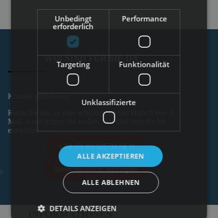
Unbedingt
Performance
erforderlich
WIR SIND FÜR SIE DA
Targeting
Funktionalität
Kontakt aufnehmen
Unklassifizierte
Rufen Sie uns an oder schicken Sie uns einfach eine E-
Mail, wann immer Sie wollen. Wir sind stets für Sie
erreichbar.
+49 (0) 89 125 0374 11
ALLE AKZEPTIEREN
Unverbindlich anfragen
ALLE ABLEHNEN
DETAILS ANZEIGEN
INFORMATIONEN