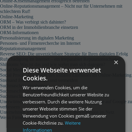
Online-Krisenmanagement erfolgreich betreiben
Online-Reputationsmanagement – Nicht nur für Unternehmen mit
schlechtem Ruf!
Online-Marketing
ORM – Was verbirgt sich dahinter?
ORM in der Immobilienbranche einsetzen
ORM-Informationen
Personalisierung im digitalen Marketing
Personen- und Firmenrecherche im Internet
Reputationsmanagement
Reverse SEO: Die unverzichtbare Strategie für Ihren digitalen Erfolg
Rufschädigung im Internet – ein irreparabler Reputationsschaden
×
Shitstorm: Was ist das und wie wehrt man sich dagegen?
Diese Webseite verwendet
Social Media Marketing
Social Proof – Die Macht des sozialen Einflusses im Online-Marketing
Cookies.
Streisand Effekt verstehen und vermeiden
Suchmaschinenmarketing
Wir verwenden Cookies, um die
Suchmaschinenoptimierung (SEO)
Benutzerfreundlichkeit unserer Website zu
Suchmaschinenwerbung (SEA)
verbessern. Durch die weitere Nutzung
Unerwünschte Einträge verdrängen, um Suchergebnisse auf Google zu
verbessern
unserer Webseite stimmen Sie der
Unternehmen leiden unter Konkurrenz-Bewertungen im Netz
Verwendung von Cookies gemäß unserer
Wenn Firmen im Internet verleumdet werden
Cookie-Richtlinie zu.
Weitere
Informationen