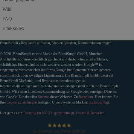
Wiki
FAQ
Ethikkodex
BrandSimpli - Reputation aufbauen, Marken gestalten, Kommunikation prägen
© 2026 | BrandSimpli ist eine Marke der BrandSimpli GmbH, München.
Alle Inhalte sind urheberrechtlich geschützt und dürfen ohne ausdrückliches,
schriftliches Einverständnis nicht weiterverwendet werden. Google™ ist
eingetragene Markenzeichen der Firma Google Inc. Benannte Marken gehören
ausschließlich ihren jeweiligen Eigentürmern. Die BrandSimpli GmbH bietet auf
BrandSimpli Marketing- und Reputationsdienstleistungen an.
Rechtsdienstleistungen und Rechtsberatungen erfolgen nicht durch die BrandSimpli
GmbH. Wir stehen in keinem Zusammenhang mit Google oder sonstigen Diensten
von Google. Zur aktuellen
Sitemap
dieser Webseite. Zu
Ratgebern
. Hier können Sie
Ihre
Cookie Einstellungen
festlegen. Unsere weiteren Marken:
digitalgepflegt
.
Hier geht es zur
Beratung für NGO's, gemeinnützige Vereine & Behörden
.
154
Bewertungen auf ProvenExpert.com