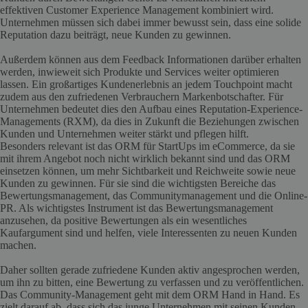
effektiven Customer Experience Management kombiniert wird.
Unternehmen müssen sich dabei immer bewusst sein, dass eine solide
Reputation dazu beiträgt, neue Kunden zu gewinnen.
Außerdem können aus dem Feedback Informationen darüber erhalten
werden, inwieweit sich Produkte und Services weiter optimieren
lassen. Ein großartiges Kundenerlebnis an jedem Touchpoint macht
zudem aus den zufriedenen Verbrauchern Markenbotschafter. Für
Unternehmen bedeutet dies den Aufbau eines Reputation-Experience-
Managements (RXM), da dies in Zukunft die Beziehungen zwischen
Kunden und Unternehmen weiter stärkt und pflegen hilft.
Besonders relevant ist das ORM für StartUps im eCommerce, da sie
mit ihrem Angebot noch nicht wirklich bekannt sind und das ORM
einsetzen können, um mehr Sichtbarkeit und Reichweite sowie neue
Kunden zu gewinnen. Für sie sind die wichtigsten Bereiche das
Bewertungsmanagement, das Communitymanagement und die Online-
PR. Als wichtigstes Instrument ist das Bewertungsmanagement
anzusehen, da positive Bewertungen als ein wesentliches
Kaufargument sind und helfen, viele Interessenten zu neuen Kunden
machen.
Daher sollten gerade zufriedene Kunden aktiv angesprochen werden,
um ihn zu bitten, eine Bewertung zu verfassen und zu veröffentlichen.
Das Community-Management geht mit dem ORM Hand in Hand. Es
zielt darauf ab, dass sich das junge Unternehmen mit seinen Kunden