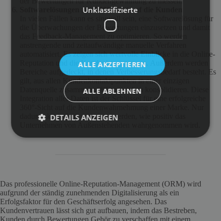
der Bewertungen für Kundengewinnung zu messen.
Unklassifizierte
Softwarelösungen zur 360°-Sicht auf die Kunden
In vielen Fällen kann es sinnvoll sein, eine Softwarelösung für
die Überwachungen der Bewertungen einzusetzen und damit
das Feedback-Management zu optimieren. So werden
anstrengende und zeitaufwändige manuelle Verfahren
automatisiert. Es zeigen sich wertvolle Einblicke in die Online-
Reputation und die Kundenbewertungen. Außerdem werden
ALLE AKZEPTIEREN
Bereiche aufgedeckt, in denen Verbesserungsbedarf besteht. Es
gilt, aus allen Kundenkontaktpunkten in einer einzigen
Datenquelle zusammenzuführen und zu konsolidieren. Diese
ALLE ABLEHNEN
Integration aller Daten ist der Schlüssel für eine erfolgreiche
360°-Sicht auf die Kundenwahrnehmung einer Marke. Nur
dadurch kann dann ermessen werden, wie positiv das
DETAILS ANZEIGEN
Unternehmen von Außenstehenden wahrgenommen wird.
Das professionelle Online-Reputation-Management (ORM) wird
aufgrund der ständig zunehmenden Digitalisierung als ein
Erfolgsfaktor für den Geschäftserfolg angesehen. Das
Kundenvertrauen lässt sich gut aufbauen, indem das Bestreben,
Kunden durch Bewertungen Gehör zu verschaffen mit einem