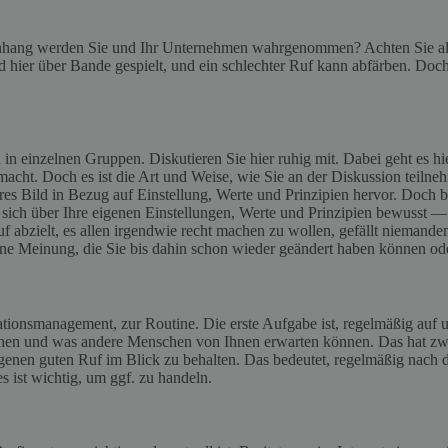
hang werden Sie und Ihr Unternehmen wahrgenommen? Achten Sie a
 hier über Bande gespielt, und ein schlechter Ruf kann abfärben. Doc
 einzelnen Gruppen. Diskutieren Sie hier ruhig mit. Dabei geht es hi
macht. Doch es ist die Art und Weise, wie Sie an der Diskussion teilneh
ares Bild in Bezug auf Einstellung, Werte und Prinzipien hervor. Doch b
ch über Ihre eigenen Einstellungen, Werte und Prinzipien bewusst — 
auf abzielt, es allen irgendwie recht machen zu wollen, gefällt niem
e Meinung, die Sie bis dahin schon wieder geändert haben können oder 
onsmanagement, zur Routine. Die erste Aufgabe ist, regelmäßig auf unt
stehen und was andere Menschen von Ihnen erwarten können. Das hat zwa
eigenen guten Ruf im Blick zu behalten. Das bedeutet, regelmäßig nac
 es ist wichtig, um ggf. zu handeln.