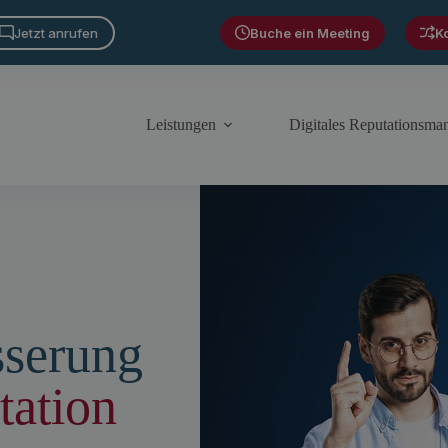
Jetzt anrufen
Buche ein Meeting
K
Leistungen
Digitales Reputationsm
sserung
tation