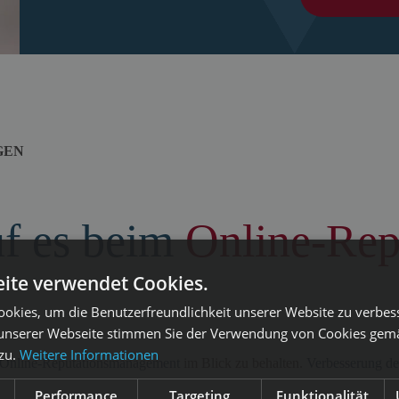
GEN
uf es beim
Online-Rep
ite verwendet Cookies.
okies, um die Benutzerfreundlichkeit unserer Website zu verbes
unserer Webseite stimmen Sie der Verwendung von Cookies gem
 zu.
Weitere Informationen
Online-Reputationsmanagement
im Blick zu behalten.
Verbesserung de
Performance
Targeting
Funktionalität