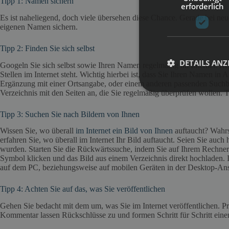
Tipp 1: Namen sichern
erforderlich
Es ist naheliegend, doch viele übersehen diese Chance. Gerade bei ne
eigenen Namen sichern.
Tipp 2: Finden Sie sich selbst
DETAILS ANZ
Googeln Sie sich selbst sowie Ihren Namen regelmäßig im Internet. 
Stellen im Internet steht. Wichtig hierbei ist, dass Sie Ihren Namen
Ergänzung mit einer Ortsangabe, oder einem anderen passenden Suchbegr
Verzeichnis mit den Seiten an, die Sie regelmäßig überprüfen wollen. 
Tipp 3: Suchen Sie nach Bildern von Ihnen
Wissen Sie, wo überall
im Internet ein Bild von Ihnen
auftaucht? Wahrs
erfahren Sie, wo überall im Internet Ihr Bild auftaucht. Seien Sie auc
wurden. Starten Sie die Rückwärtssuche, indem Sie auf Ihrem Rechner
Symbol klicken und das Bild aus einem Verzeichnis direkt hochladen. In
auf dem PC, beziehungsweise auf mobilen Geräten in der Desktop-Ans
Tipp 4: Achten Sie auf das, was Sie veröffentlichen
Gehen Sie bedacht mit dem um, was Sie im Internet veröffentlichen. Pri
Kommentar lassen Rückschlüsse zu und formen Schritt für Schritt ein