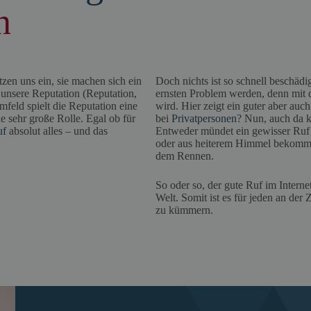
n
tzen uns ein, sie machen sich ein
Doch nichts ist so schnell beschädi
unsere Reputation (Reputation,
ernsten Problem werden, denn mit d
feld spielt die Reputation eine
wird. Hier zeigt ein guter aber au
e sehr große Rolle. Egal ob für
bei
Privatpersonen
? Nun, auch da k
uf
absolut alles – und das
Entweder mündet ein gewisser Ruf
oder aus heiterem Himmel bekommt 
dem Rennen.
So oder so, der gute Ruf im Interne
Welt. Somit ist es für jeden an der
zu kümmern.