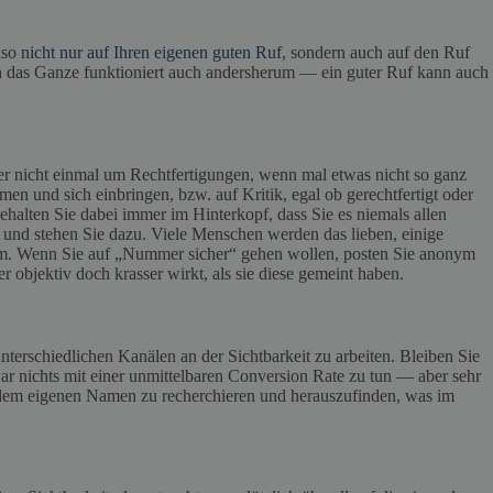
lso
nicht nur auf Ihren eigenen guten Ruf
, sondern auch auf den Ruf
h das Ganze funktioniert auch andersherum — ein guter Ruf kann auch
er nicht einmal um Rechtfertigungen, wenn mal etwas nicht so ganz
men und sich einbringen, bzw. auf Kritik, egal ob gerechtfertigt oder
ehalten Sie dabei immer im Hinterkopf, dass Sie es niemals allen
und stehen Sie dazu. Viele Menschen werden das lieben, einige
andem. Wenn Sie auf „Nummer sicher“ gehen wollen, posten Sie anonym
objektiv doch krasser wirkt, als sie diese gemeint haben.
erschiedlichen Kanälen an der Sichtbarkeit zu arbeiten. Bleiben Sie
r nichts mit einer unmittelbaren Conversion Rate zu tun — aber sehr
h dem eigenen Namen zu recherchieren und herauszufinden, was im