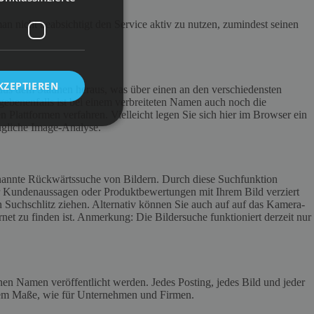
n nicht beabsichtigt den Service aktiv zu nutzen, zumindest seinen
KZEPTIEREN
aus dem Staunen heraus, was über einen an den verschiedensten
gebenenfalls ist bei einem verbreiteten Namen auch noch die
 Plattformen verfahren. Vielleicht legen Sie sich hier im Browser ein
ängliche Image-Analyse.
enannte Rückwärtssuche von Bildern. Durch diese Suchfunktion
sogar Kundenaussagen oder Produktbewertungen mit Ihrem Bild verziert
 Suchschlitz ziehen. Alternativ können Sie auch auf auf das Kamera-
net zu finden ist. Anmerkung: Die Bildersuche funktioniert derzeit nur
nen Namen veröffentlicht werden. Jedes Posting, jedes Bild und jeder
chem Maße, wie für Unternehmen und Firmen.