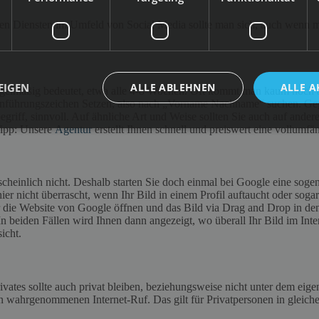
uen Diensten im Umfeld von Social Media sollte man sich, auch wenn ma
EIGEN
ALLE ABLEHNEN
ALLE A
Regelmäßig bedeutet, etwa alle 4-8 Wochen. Oft kommt man kaum noch 
 in Anführungszeichen Setzen, also nach „Vorname Nachname“ suchen. Ge
iff, sinnvoll. Auf ähnliche Art und Weise sollten Sie auch auf anderen
Tipp: Unsere
Agentur
erstellt Ihnen schnell und preiswert eine vollumf
cheinlich nicht. Deshalb starten Sie doch einmal bei Google eine sog
h hier nicht überrascht, wenn Ihr Bild in einem Profil auftaucht oder 
 die Website von Google öffnen und das Bild via Drag and Drop in den
 beiden Fällen wird Ihnen dann angezeigt, wo überall Ihr Bild im Inter
icht.
vates sollte auch privat bleiben, beziehungsweise nicht unter dem eige
en wahrgenommenen Internet-Ruf. Das gilt für Privatpersonen in glei