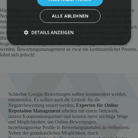
Hinterfragen Sie sich kritisch selbst – denn eine Vermeidung weiterer
ALLE ABLEHNEN
Negativbewertungen ist die beste Prävention. Nun ist das Kind aber
möglicherweise schon in den Brunnen gefallen, Sie haben eine oder
viele negative Bewertungen. Wir empfehlen, diese soweit wie möglich
DETAILS ANZEIGEN
zu Kommentieren und das Gespräch mit dem Bewerter zu suchen.
Bleiben am Ende negative Bewertungen bestehen, können diese
insgesamt durch strategisches Bewertungsmanagement verbessert
werden. Bewertungsmanagement ist zwar ein kontinuierlicher Prozess,
lohnt sich jedoch!
Schlechte Google-Bewertungen sollten kommentiert werden,
emotionslos. Es sollten auch die Gründe für die
Negativbewertung eruiert werden.
Experten für Online
Reputation Management
arbeiten mit einem Netzwerk,
nutzen Kooperationspartner und kennen meist wichtige Wege
und Möglichkeiten, um Online-Bewertungen,
beziehungsweise Profile in Bewertungsportalen zu verbessern.
Neben der grundsätzlichen Möglichkeit, durch