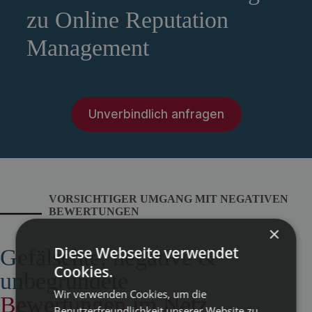
zu Online Reputation
Management
Unverbindlich anfragen
VORSICHTIGER UMGANG MIT NEGATIVEN
BEWERTUNGEN
×
Diese Webseite verwendet
Gefälschte, negative &
Cookies.
unbegründete
Wir verwenden Cookies, um die
Bewertungen im Netz
Benutzerfreundlichkeit unserer Website zu