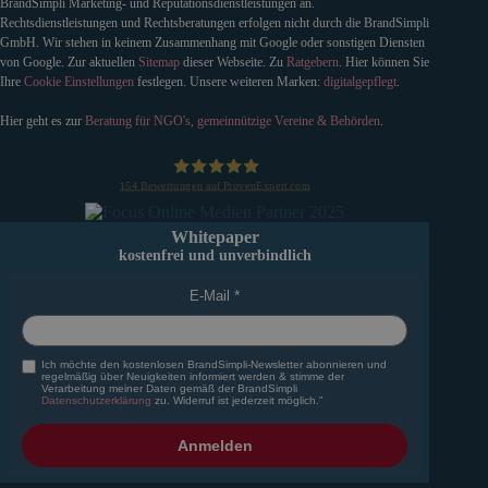
BrandSimpli Marketing- und Reputationsdienstleistungen an.
Rechtsdienstleistungen und Rechtsberatungen erfolgen nicht durch die BrandSimpli
GmbH. Wir stehen in keinem Zusammenhang mit Google oder sonstigen Diensten
von Google. Zur aktuellen
Sitemap
dieser Webseite. Zu
Ratgebern
. Hier können Sie
Ihre
Cookie Einstellungen
festlegen. Unsere weiteren Marken:
digitalgepflegt
.
Hier geht es zur
Beratung für NGO's, gemeinnützige Vereine & Behörden
.
154
Bewertungen auf ProvenExpert.com
BrandSimpli GmbH
Whitepaper
kostenfrei und unverbindlich
E-Mail
Ich möchte den kostenlosen BrandSimpli-Newsletter abonnieren und
regelmäßig über Neuigkeiten informiert werden & stimme der
Verarbeitung meiner Daten gemäß der BrandSimpli
Datenschutzerklärung
zu. Widerruf ist jederzeit möglich."
Anmelden