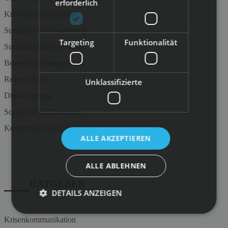
erforderlich
Krisenkommunikation
Suchmaschinenmarketing
Targeting
Funktionalität
Suchmaschinenwerbung
Bewertungsmanagement
Reverse SEO
Unklassifizierte
Digitalisierung
Social Media Marketing
Kostenfreie Analyse
ALLE AKZEPTIEREN
ALLE ABLEHNEN
RATGEBER
DETAILS ANZEIGEN
Krisenkommunikation