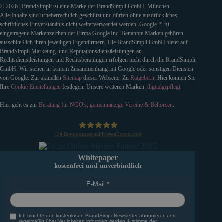
© 2026 | BrandSimpli ist eine Marke der BrandSimpli GmbH, München.
Alle Inhalte sind urheberrechtlich geschützt und dürfen ohne ausdrückliches,
schriftliches Einverständnis nicht weiterverwendet werden. Google™ ist
eingetragene Markenzeichen der Firma Google Inc. Benannte Marken gehören
ausschließlich ihren jeweiligen Eigentürmern. Die BrandSimpli GmbH bietet auf
BrandSimpli Marketing- und Reputationsdienstleistungen an.
Rechtsdienstleistungen und Rechtsberatungen erfolgen nicht durch die BrandSimpli
GmbH. Wir stehen in keinem Zusammenhang mit Google oder sonstigen Diensten
von Google. Zur aktuellen
Sitemap
dieser Webseite. Zu
Ratgebern
. Hier können Sie
Ihre
Cookie Einstellungen
festlegen. Unsere weiteren Marken:
digitalgepflegt
.
Hier geht es zur
Beratung für NGO's, gemeinnützige Vereine & Behörden
.
154
Bewertungen auf ProvenExpert.com
BrandSimpli GmbH
Whitepaper
kostenfrei und unverbindlich
E-Mail
Ich möchte den kostenlosen BrandSimpli-Newsletter abonnieren und
regelmäßig über Neuigkeiten informiert werden & stimme der