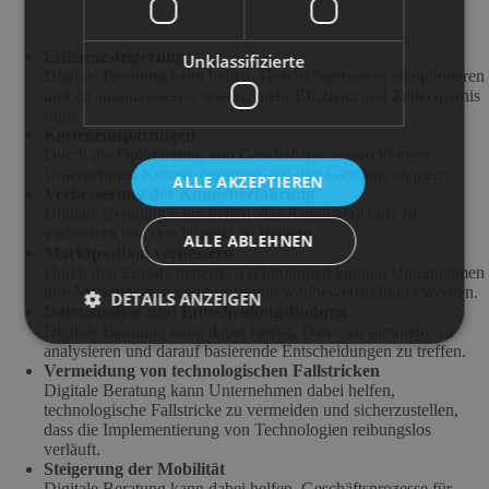
Effizienzsteigerung
Unklassifizierte
Digitale Beratung kann helfen, Geschäftsprozesse zu optimieren
und zu automatisieren, was zu mehr Effizienz und Zeitersparnis
führt.
Kosteneinsparungen
Durch die Optimierung von Geschäftsprozessen können
Unternehmen Kosten einsparen und ihre Gewinne steigern.
ALLE AKZEPTIEREN
Verbesserung der Kundenerfahrung
Digitale Beratung kann helfen, das Kundenerlebnis zu
verbessern und den Umsatz zu steigern.
ALLE ABLEHNEN
Marktposition verbessern
Durch den Einsatz neuester Technologien können Unternehmen
ihre Marktposition verbessern und wettbewerbsfähiger werden.
DETAILS ANZEIGEN
Datenanalyse und Entscheidungsfindung
Digitale Beratung kann dabei helfen, Daten zu sammeln, zu
analysieren und darauf basierende Entscheidungen zu treffen.
Vermeidung von technologischen Fallstricken
Digitale Beratung kann Unternehmen dabei helfen,
technologische Fallstricke zu vermeiden und sicherzustellen,
dass die Implementierung von Technologien reibungslos
verläuft.
Steigerung der Mobilität
Digitale Beratung kann dabei helfen, Geschäftsprozesse für