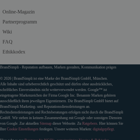
Online-Magazin
Partnerprogramm
Wiki
FAQ
Ethikkodex
BrandSimpli - Reputation aufbauen, Marken gestalten, Kommunikation prägen
© 2026 | BrandSimpli ist eine Marke der BrandSimpli GmbH, München.
Alle Inhalte sind urheberrechtlich geschützt und dürfen ohne ausdrückliches,
schriftliches Einverständnis nicht weiterverwendet werden. Google™ ist
eingetragene Markenzeichen der Firma Google Inc. Benannte Marken gehören
ausschließlich ihren jeweiligen Eigentürmern. Die BrandSimpli GmbH bietet auf
BrandSimpli Marketing- und Reputationsdienstleistungen an.
Rechtsdienstleistungen und Rechtsberatungen erfolgen nicht durch die BrandSimpli
GmbH. Wir stehen in keinem Zusammenhang mit Google oder sonstigen Diensten
von Google. Zur aktuellen
Sitemap
dieser Webseite. Zu
Ratgebern
. Hier können Sie
Ihre
Cookie Einstellungen
festlegen. Unsere weiteren Marken:
digitalgepflegt
.