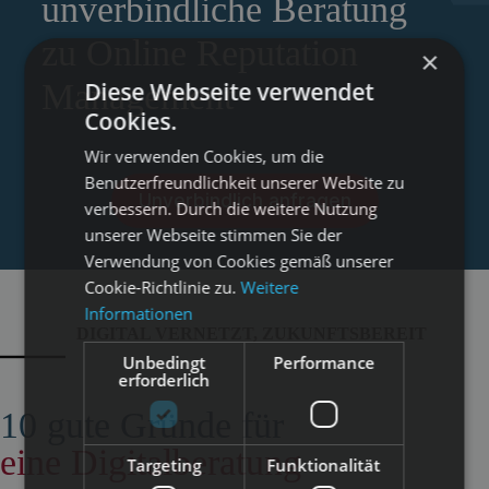
unverbindliche Beratung
zu Online Reputation
×
Diese Webseite verwendet
Management
Cookies.
Wir verwenden Cookies, um die
Benutzerfreundlichkeit unserer Website zu
Unverbindlich anfragen
verbessern. Durch die weitere Nutzung
unserer Webseite stimmen Sie der
Verwendung von Cookies gemäß unserer
Cookie-Richtlinie zu.
Weitere
Informationen
DIGITAL VERNETZT, ZUKUNFTSBEREIT
Unbedingt
Performance
erforderlich
10 gute Gründe für
eine Digitalberatung
Targeting
Funktionalität