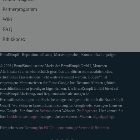
Partnerprogramm
Wiki
FAQ
Ethikkodex
BrandSimpli - Reputation aufbauen, Marken gestalten, Kommunikation prägen
© 2026 | BrandSimpli ist eine Marke der BrandSimpli GmbH, München.
Alle Inhalte sind urheberrechtlich geschützt und dürfen ohne ausdrückliches,
schriftliches Einverständnis nicht weiterverwendet werden. Google™ ist
eingetragene Markenzeichen der Firma Google Inc. Benannte Marken gehören
ausschließlich ihren jeweiligen Eigentürmern. Die BrandSimpli GmbH bietet auf
BrandSimpli Marketing- und Reputationsdienstleistungen an.
Rechtsdienstleistungen und Rechtsberatungen erfolgen nicht durch die BrandSimpli
GmbH. Wir stehen in keinem Zusammenhang mit Google oder sonstigen Diensten
von Google. Zur aktuellen
Sitemap
dieser Webseite. Zu
Ratgebern
. Hier können Sie
Ihre
Cookie Einstellungen
festlegen. Unsere weiteren Marken:
digitalgepflegt
.
Hier geht es zur
Beratung für NGO's, gemeinnützige Vereine & Behörden
.