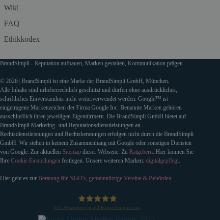
Wiki
FAQ
Ethikkodex
BrandSimpli - Reputation aufbauen, Marken gestalten, Kommunikation prägen
© 2026 | BrandSimpli ist eine Marke der BrandSimpli GmbH, München.
Alle Inhalte sind urheberrechtlich geschützt und dürfen ohne ausdrückliches,
schriftliches Einverständnis nicht weiterverwendet werden. Google™ ist
eingetragene Markenzeichen der Firma Google Inc. Benannte Marken gehören
ausschließlich ihren jeweiligen Eigentürmern. Die BrandSimpli GmbH bietet auf
BrandSimpli Marketing- und Reputationsdienstleistungen an.
Rechtsdienstleistungen und Rechtsberatungen erfolgen nicht durch die BrandSimpli
GmbH. Wir stehen in keinem Zusammenhang mit Google oder sonstigen Diensten
von Google. Zur aktuellen
Sitemap
dieser Webseite. Zu
Ratgebern
. Hier können Sie
Ihre
Cookie Einstellungen
festlegen. Unsere weiteren Marken:
digitalgepflegt
.
Hier geht es zur
Beratung für NGO's, gemeinnützige Vereine & Behörden
.
153
Bewertungen auf ProvenExpert.com