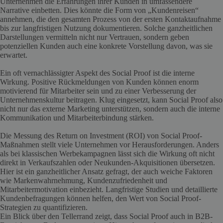
Unternehmen die Erfahrungen ihrer Kunden in umfassendere
Narrative einbetten. Dies könnte die Form von „Kundenreisen“
annehmen, die den gesamten Prozess von der ersten Kontaktaufnahme
bis zur langfristigen Nutzung dokumentieren. Solche ganzheitlichen
Darstellungen vermitteln nicht nur Vertrauen, sondern geben
potenziellen Kunden auch eine konkrete Vorstellung davon, was sie
erwartet.
Ein oft vernachlässigter Aspekt des Social Proof ist die interne
Wirkung. Positive Rückmeldungen von Kunden können enorm
motivierend für Mitarbeiter sein und zu einer Verbesserung der
Unternehmenskultur beitragen. Klug eingesetzt, kann Social Proof also
nicht nur das externe Marketing unterstützen, sondern auch die interne
Kommunikation und Mitarbeiterbindung stärken.
Die Messung des Return on Investment (ROI) von Social Proof-
Maßnahmen stellt viele Unternehmen vor Herausforderungen. Anders
als bei klassischen Werbekampagnen lässt sich die Wirkung oft nicht
direkt in Verkaufszahlen oder Neukunden-Akquisitionen übersetzen.
Hier ist ein ganzheitlicher Ansatz gefragt, der auch weiche Faktoren
wie Markenwahrnehmung, Kundenzufriedenheit und
Mitarbeitermotivation einbezieht. Langfristige Studien und detaillierte
Kundenbefragungen können helfen, den Wert von Social Proof-
Strategien zu quantifizieren.
Ein Blick über den Tellerrand zeigt, dass Social Proof auch in B2B-