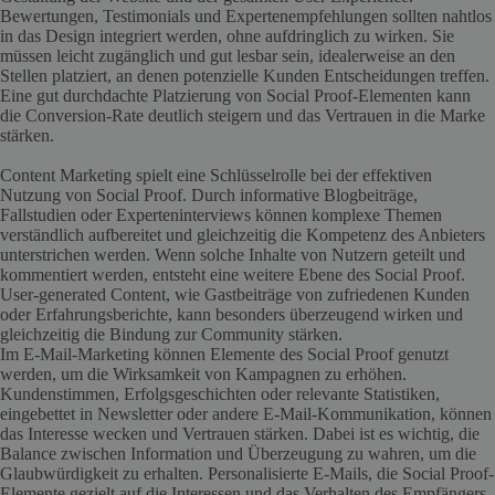
Bewertungen, Testimonials und Expertenempfehlungen sollten nahtlos
in das Design integriert werden, ohne aufdringlich zu wirken. Sie
müssen leicht zugänglich und gut lesbar sein, idealerweise an den
Stellen platziert, an denen potenzielle Kunden Entscheidungen treffen.
Eine gut durchdachte Platzierung von Social Proof-Elementen kann
die Conversion-Rate deutlich steigern und das Vertrauen in die Marke
stärken.
Content Marketing spielt eine Schlüsselrolle bei der effektiven
Nutzung von Social Proof. Durch informative Blogbeiträge,
Fallstudien oder Experteninterviews können komplexe Themen
verständlich aufbereitet und gleichzeitig die Kompetenz des Anbieters
unterstrichen werden. Wenn solche Inhalte von Nutzern geteilt und
kommentiert werden, entsteht eine weitere Ebene des Social Proof.
User-generated Content, wie Gastbeiträge von zufriedenen Kunden
oder Erfahrungsberichte, kann besonders überzeugend wirken und
gleichzeitig die Bindung zur Community stärken.
Im E-Mail-Marketing können Elemente des Social Proof genutzt
werden, um die Wirksamkeit von Kampagnen zu erhöhen.
Kundenstimmen, Erfolgsgeschichten oder relevante Statistiken,
eingebettet in Newsletter oder andere E-Mail-Kommunikation, können
das Interesse wecken und Vertrauen stärken. Dabei ist es wichtig, die
Balance zwischen Information und Überzeugung zu wahren, um die
Glaubwürdigkeit zu erhalten. Personalisierte E-Mails, die Social Proof-
Elemente gezielt auf die Interessen und das Verhalten des Empfängers