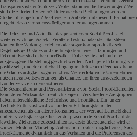
durchschaut werden und führen zu einem massiven Vertrauensverlust.
Transparenz ist der Schlüssel: Woher stammen die Bewertungen? Wer
sind die zitierten Experten? Unter welchen Bedingungen wurden
Studien durchgeführt? Je offener ein Anbieter mit diesen Informationen
umgeht, desto vertrauenswürdiger wird er wahrgenommen.
Die Relevanz und Aktualität des präsentierten Social Proof ist ein
weiterer wichtiger Aspekt. Veraltete Testimonials oder Statistiken
können ihre Wirkung verfehlen oder sogar kontraproduktiv sein.
Regelmäßige Updates und die Integration neuer Erfahrungen und
Erkenntnisse sind daher unerlässlich. Dabei sollte auch auf eine
ausgewogene Darstellung geachtet werden: Nicht jede Erfahrung wird
positiv sein, und der ehrliche Umgang mit kritischem Feedback kann
die Glaubwürdigkeit sogar erhöhen. Viele erfolgreiche Unternehmen
nutzen negative Bewertungen als Chance, um ihren ausgezeichneten
Kundenservice zu demonstrieren.
Die Segmentierung und Personalisierung von Social Proof-Elementen
kann deren Wirksamkeit deutlich steigern. Verschiedene Zielgruppen
haben unterschiedliche Bedürfnisse und Prioritäten. Ein junger
Technik-Enthusiast wird von anderen Erfahrungsberichten
angesprochen als ein älterer Konsument, der Wert auf Langlebigkeit
und Service legt. Je spezifischer der präsentierte Social Proof auf die
jeweilige Zielgruppe zugeschnitten ist, desto überzeugender wird er
wirken. Moderne Marketing-Automation-Tools ermöglichen es, Social
Proof-Elemente dynamisch an das Verhalten und die Präferenzen des