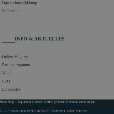
Datenschutzerklärung
Impressum
INFO & AKTUELLES
Online-Magazin
Partnerprogramm
Wiki
FAQ
Ethikkodex
BrandSimpli - Reputation aufbauen, Marken gestalten, Kommunikation prägen
© 2026 | BrandSimpli ist eine Marke der BrandSimpli GmbH, München.