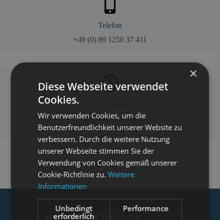
Telefon
+49 (0) 89 1250 37 411
×
Diese Webseite verwendet
Cookies.
Geschäftszeiten
Wir verwenden Cookies, um die
Montag – Freitag
Benutzerfreundlichkeit unserer Website zu
8:00 – 17:00
verbessern. Durch die weitere Nutzung
unserer Webseite stimmen Sie der
Verwendung von Cookies gemäß unserer
Cookie-Richtlinie zu.
Weitere
Informationen
Unbedingt
Performance
erforderlich
WIR SIND FÜR SIE DA