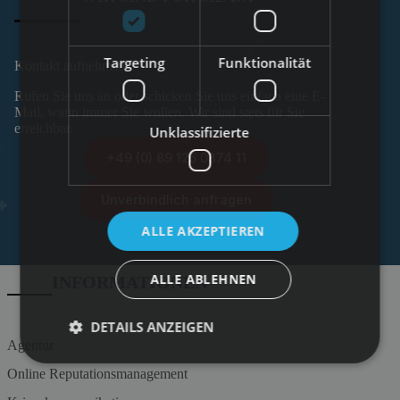
Targeting
Funktionalität
Kontakt aufnehmen
Rufen Sie uns an oder schicken Sie uns einfach eine E-
Mail, wann immer Sie wollen. Wir sind stets für Sie
erreichbar.
Unklassifizierte
+49 (0) 89 125 0374 11
Unverbindlich anfragen
ALLE AKZEPTIEREN
ALLE ABLEHNEN
INFORMATIONEN
DETAILS ANZEIGEN
Agentur
Online Reputationsmanagement