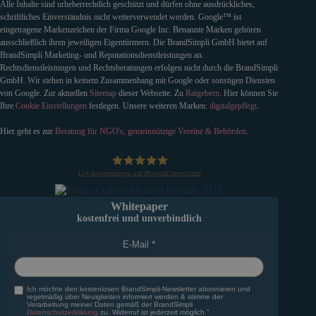
Alle Inhalte sind urheberrechtlich geschützt und dürfen ohne ausdrückliches,
schriftliches Einverständnis nicht weiterverwendet werden. Google™ ist
eingetragene Markenzeichen der Firma Google Inc. Benannte Marken gehören
ausschließlich ihren jeweiligen Eigentürmern. Die BrandSimpli GmbH bietet auf
BrandSimpli Marketing- und Reputationsdienstleistungen an.
Rechtsdienstleistungen und Rechtsberatungen erfolgen nicht durch die BrandSimpli
GmbH. Wir stehen in keinem Zusammenhang mit Google oder sonstigen Diensten
von Google. Zur aktuellen
Sitemap
dieser Webseite. Zu
Ratgebern
. Hier können Sie
Ihre
Cookie Einstellungen
festlegen. Unsere weiteren Marken:
digitalgepflegt
.
Hier geht es zur
Beratung für NGO's, gemeinnützige Vereine & Behörden
.
154
Bewertungen auf ProvenExpert.com
BrandSimpli GmbH
Whitepaper
kostenfrei und unverbindlich
E-Mail
Ich möchte den kostenlosen BrandSimpli-Newsletter abonnieren und
regelmäßig über Neuigkeiten informiert werden & stimme der
Verarbeitung meiner Daten gemäß der BrandSimpli
Datenschutzerklärung
zu. Widerruf ist jederzeit möglich."