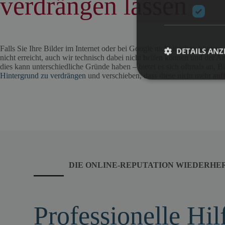
verdrängen lassen
Falls Sie Ihre Bilder im Internet oder bei Google nicht löschen könne
DETAILS ANZ
nicht erreicht, auch wir technisch dabei nicht helfen können und der An
dies kann unterschiedliche Gründe haben – bietet es sich oftmals an, B
Hintergrund zu verdrängen
und verschieben, dass diese nicht mehr auff
DIE ONLINE-REPUTATION WIEDERHE
Professionelle Hil