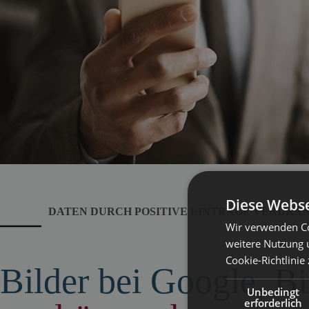
Diese Webse
DATEN DURCH POSITIVE EINTRÄGE VERDRÄ
Wir verwenden Co
weitere Nutzung 
Cookie-Richtlinie
Bilder bei Google, B
Unbedingt
erforderlich