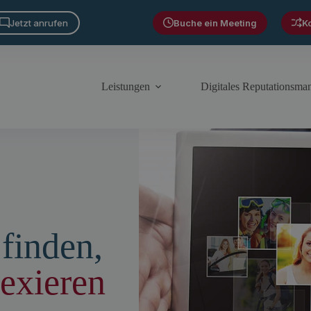
Jetzt anrufen
Buche ein Meeting
K
Leistungen
Digitales Reputationsm
 finden,
exieren