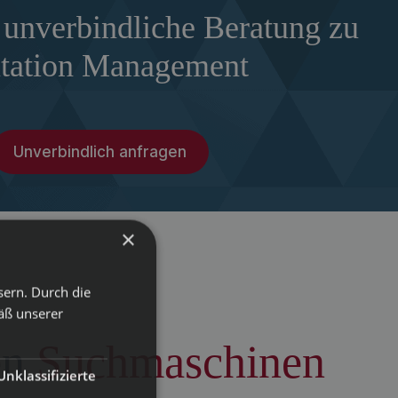
 unverbindliche Beratung zu
tation Management
Unverbindlich anfragen
×
sern. Durch die
äß unserer
en
Suchmaschinen
Unklassifizierte