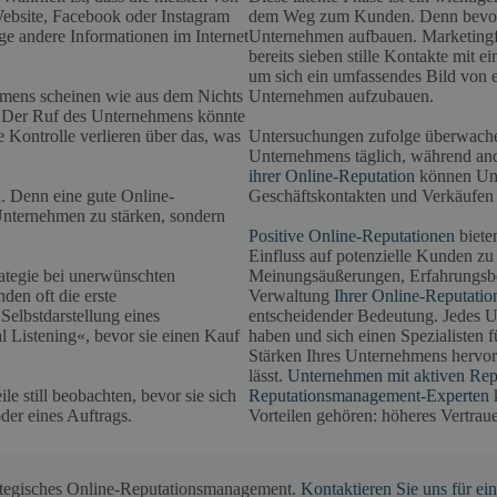
Website, Facebook oder Instagram
dem Weg zum Kunden. Denn bevor ei
ge andere Informationen im Internet
Unternehmen aufbauen. Marketingf
bereits sieben stille Kontakte mit
um sich ein umfassendes Bild von e
hmens scheinen wie aus dem Nichts
Unternehmen aufzubauen.
. Der Ruf des Unternehmens könnte
e Kontrolle verlieren über das, was
Untersuchungen zufolge überwachen
Unternehmens täglich, während and
ihrer Online-Reputation
können Unt
h. Denn eine gute Online-
Geschäftskontakten und Verkäufen
 Unternehmen zu stärken, sondern
Positive Online-Reputationen
biete
Einfluss auf potenzielle Kunden z
ategie bei unerwünschten
Meinungsäußerungen, Erfahrungsberic
en oft die erste
Verwaltung
Ihrer Online-Reputatio
Selbstdarstellung eines
entscheidender Bedeutung. Jedes U
 Listening«, bevor sie einen Kauf
haben und sich einen Spezialisten 
Stärken Ihres Unternehmens hervor
lässt.
Unternehmen mit aktiven Rep
e still beobachten, bevor sie sich
Reputationsmanagement-Experten
k
der eines Auftrags.
Vorteilen gehören: höheres Vertrau
rategisches Online-Reputationsmanagement.
Kontaktieren Sie uns für e