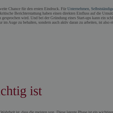
zweite Chance für den ersten Eindruck. Für
Unternehmen
,
Selbstständig
itische Berichterstattung haben einen direkten Einfluss auf die Umsät
hn gesprochen wird. Und bei der Gründung eines Start-ups kann ein schl
r im Auge zu behalten, sondern auch aktiv daran zu arbeiten, ist also ei
htig ist
Wahrheit ist, dass die meisten von
Diese latente Phase ist ein wichtiger