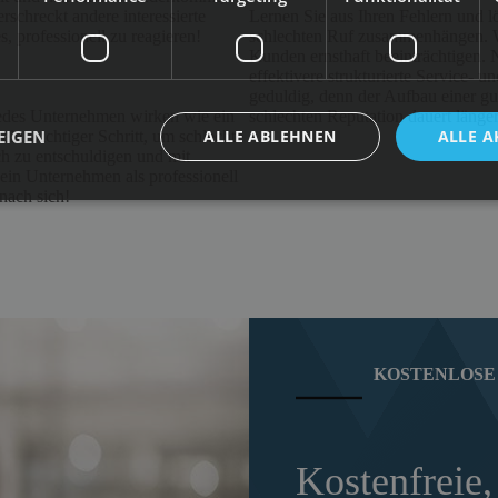
rschreckt andere interessierte
Lernen Sie aus Ihren Fehlern und l
, professionell zu reagieren!
schlechten Ruf zusammenhängen. We
Kunden ernsthaft beeinträchtigen. 
effektivere strukturierte Service-
geduldig, denn der Aufbau einer gu
jedes Unternehmen wirken wie ein
schlechten Reputation dauert länger
EIGEN
ALLE ABLEHNEN
ALLE A
 ein wichtiger Schritt, um schlechte
h zu entschuldigen und mit
 ein Unternehmen als professionell
nach sich!
KOSTENLOSE 
Kostenfreie,