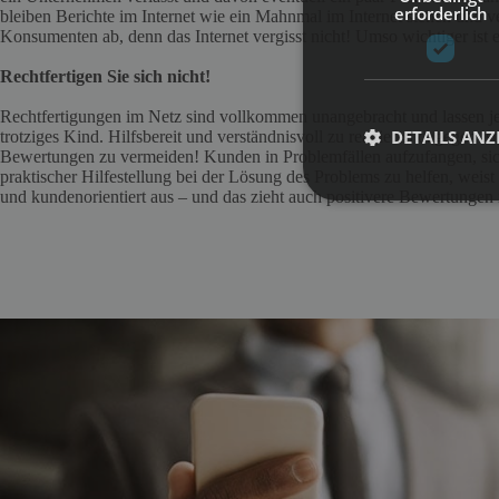
erforderlich
bleiben Berichte im Internet wie ein Mahnmal im Internet stehen und ve
Konsumenten ab, denn das Internet vergisst nicht! Umso wichtiger ist es
Rechtfertigen Sie sich nicht!
Rechtfertigungen im Netz sind vollkommen unangebracht und lassen 
DETAILS ANZ
trotziges Kind. Hilfsbereit und verständnisvoll zu reagieren dagegen ist
Bewertungen zu vermeiden! Kunden in Problemfällen aufzufangen, sic
praktischer Hilfestellung bei der Lösung des Problems zu helfen, weist
und kundenorientiert aus – und das zieht auch positivere Bewertungen 