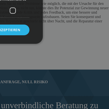
ösen Sie so viele Probleme wie möglich, die mit der Ursache für den
nn Sie das nicht tun, könnte dies Ihr Potenzial zur Gewinnung neuer
Nutzen Sie jede Kritik und jedes Feedback, um eine bessere und
 und Kundengewinnungsseite aufzubauen. Seien Sie konsequent und
ten Reputation geschieht nicht über Nacht, und die Reparatur einer
.
KZEPTIEREN
ANFRAGE, NULL RISIKO
 unverbindliche Beratung zu