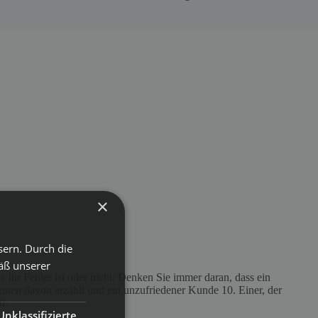
×
sern. Durch die
äß unserer
s Ihr Fehler ist oder nicht. Denken Sie immer daran, dass ein
uten davon erzählt und ein unzufriedener Kunde 10. Einer, der
0.
Unklassifizierte