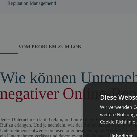
Reputation Management!
VOM PROBLEM ZUM LOB
Wie können Unterne
negativer Online-Re
Diese Webse
Wir verwenden Co
weitere Nutzung 
Jedes Unternehmen läuft Gefahr, im Laufe seiner Entwicklung oder se
Cookie-Richtlinie
Ruf zu erlangen. Und je nachdem, wie der Ruf gemanagt wird, kann d
Unternehmens entweder bremsen oder beschleunigen. Während im rea
Unbedingt
ein Unternehmen verlässt und davon eventuell ein paar Freunden erzä