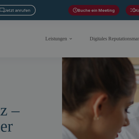
Jetzt anrufen
Buche ein Meeting
K
Leistungen
Digitales Reputationsm
z –
er