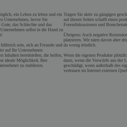
möglich, ein Leben zu leben und ein
Tragen Sie aktiv zu gängigen geschä
iges Unternehmen, bevor Sie
auf diesen Seiten schafft einen pos
s Gute, das Schlechte und das
Forendiskussionen und Branchenaktiv
e Unternehmen selbst in die Hand zu
n
!
Übrigens: Auch negative Rezensio
platzieren. Wir raten davon aber d
hilfreich sein, sich an Freunde und
da wenig tröstlich.
eder auf Ihr Unternehmen
 Inhalten bereitstellen, die helfen,
Wenn die eigenen Produkte plötzlich
ne ideale Möglichkeit, Ihre
dann, wenn die Vorwürfe aus der Lu
nternehmer zu etablieren.
geschädigt, wenn außerhalb des ei
vertrauen im Internet externen Que