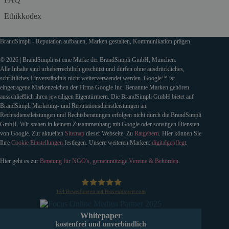
Ethikkodex
BrandSimpli - Reputation aufbauen, Marken gestalten, Kommunikation prägen
© 2026 | BrandSimpli ist eine Marke der BrandSimpli GmbH, München.
Alle Inhalte sind urheberrechtlich geschützt und dürfen ohne ausdrückliches,
schriftliches Einverständnis nicht weiterverwendet werden. Google™ ist
eingetragene Markenzeichen der Firma Google Inc. Benannte Marken gehören
ausschließlich ihren jeweiligen Eigentürmern. Die BrandSimpli GmbH bietet auf
BrandSimpli Marketing- und Reputationsdienstleistungen an.
Rechtsdienstleistungen und Rechtsberatungen erfolgen nicht durch die BrandSimpli
GmbH. Wir stehen in keinem Zusammenhang mit Google oder sonstigen Diensten
von Google. Zur aktuellen
Sitemap
dieser Webseite. Zu
Ratgebern
. Hier können Sie
Ihre
Cookie Einstellungen
festlegen. Unsere weiteren Marken:
digitalgepflegt
.
Hier geht es zur
Beratung für NGO's, gemeinnützige Vereine & Behörden
.
154
Bewertungen auf ProvenExpert.com
BrandSimpli GmbH
Whitepaper
kostenfrei und unverbindlich