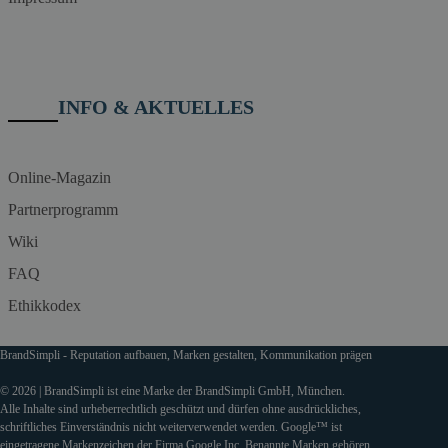
INFO & AKTUELLES
Online-Magazin
Partnerprogramm
Wiki
FAQ
Ethikkodex
BrandSimpli - Reputation aufbauen, Marken gestalten, Kommunikation prägen
© 2026 | BrandSimpli ist eine Marke der BrandSimpli GmbH, München.
Alle Inhalte sind urheberrechtlich geschützt und dürfen ohne ausdrückliches,
schriftliches Einverständnis nicht weiterverwendet werden. Google™ ist
eingetragene Markenzeichen der Firma Google Inc. Benannte Marken gehören