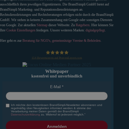
ausschließlich ihren jeweiligen Eigentürmern. Die BrandSimpli GmbH bietet auf
BrandSimpli Marketing- und Reputationsdienstleistungen an.
Rechtsdienstleistungen und Rechtsberatungen erfolgen nicht durch die BrandSimpli
GmbH. Wir stehen in keinem Zusammenhang mit Google oder sonstigen Diensten
von Google. Zur aktuellen
Sitemap
dieser Webseite. Zu
Ratgebern
. Hier können Sie
Ihre
Cookie Einstellungen
festlegen. Unsere weiteren Marken:
digitalgepflegt
.
Hier geht es zur
Beratung für NGO's, gemeinnützige Vereine & Behörden
.
154
Bewertungen auf ProvenExpert.com
BrandSimpli GmbH
Whitepaper
kostenfrei und unverbindlich
E-Mail
Ich möchte den kostenlosen BrandSimpli-Newsletter abonnieren und
regelmäßig über Neuigkeiten informiert werden & stimme der
Verarbeitung meiner Daten gemäß der BrandSimpli
Datenschutzerklärung
zu. Widerruf ist jederzeit möglich."
Anmelden