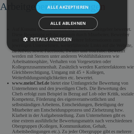
Arbeitgeber-
Bewertungen
ALLE AKZEPTIEREN
ALLE ABLEHNEN
Auf Kununu (
www.kununu.de
) werden Arbeitgeber bewertet.
Diese Bewertung erfolgt anonym durch Mitarbeiter, Bewerber
DETAILS ANZEIGEN
und Azubis. Zusätzlich gibt es weitere Informationen zum
jeweiligen Unternehmen, weiterführende Links auf die Website,
zu XING, sowie Facebook, Twitter und YouTube. Bewertet
werden mit Sternen unter anderem Wohlfühlfaktoren wie
Arbeitsatmosphäre, Verhalten von Vorgesetzten oder
Kollegenzusammenhalt. Zusätzlich werden Karrierefaktoren wie
Gleichberechtigung, Umgang mit 45 + Kollegen,
Weiterbildungsmöglichkeiten etc. bewertet.
www.meinChef.de
bietet eine Umfangreiche Bewertung von
Unternehmen und den jeweiligen Chefs. Die Bewertung des
Chefs erfolgt zum Beispiel in Bezug auf Lob oder Kritik, soziale
Kompetenz, Förderung des eigenverantwortlichen und
selbstständigen Arbeitens, Entscheidungen, Beteiligung der
Mitarbeiter am Entscheidungsprozess und Zielsetzung bzw.
Klarheit in der Aufgabenstellung. Zum Unternehmen gibt es
eine extrem ausführliche Bewertungsmatrix nach verschiedenen
Obergruppen (Kollegen, Kommunikation, Gehalt,
Arbeitsbedingungen etc.). Zu jeder Obergruppe gibt es mehrere