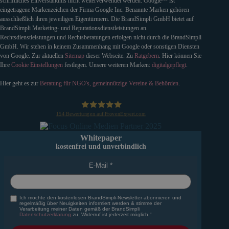
schriftliches Einverständnis nicht weiterverwendet werden. Google™ ist
eingetragene Markenzeichen der Firma Google Inc. Benannte Marken gehören
ausschließlich ihren jeweiligen Eigentürmern. Die BrandSimpli GmbH bietet auf
BrandSimpli Marketing- und Reputationsdienstleistungen an.
Rechtsdienstleistungen und Rechtsberatungen erfolgen nicht durch die BrandSimpli
GmbH. Wir stehen in keinem Zusammenhang mit Google oder sonstigen Diensten
von Google. Zur aktuellen
Sitemap
dieser Webseite. Zu
Ratgebern
. Hier können Sie
Ihre
Cookie Einstellungen
festlegen. Unsere weiteren Marken:
digitalgepflegt
.
Hier geht es zur
Beratung für NGO's, gemeinnützige Vereine & Behörden
.
154
Bewertungen auf ProvenExpert.com
BrandSimpli GmbH
Whitepaper
kostenfrei und unverbindlich
E-Mail
Ich möchte den kostenlosen BrandSimpli-Newsletter abonnieren und
regelmäßig über Neuigkeiten informiert werden & stimme der
Verarbeitung meiner Daten gemäß der BrandSimpli
Datenschutzerklärung
zu. Widerruf ist jederzeit möglich."