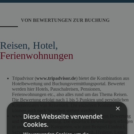
VON BEWERTUNGEN ZUR BUCHUNG
Reisen, Hotel,
Ferienwohnungen
Tripadvisor (
www.tripadvisor.de
) bietet die Kombination aus
Hotelbewertung und Buchungsvermittlungsportal. Bewertet
werden hier Hotels, Pauschalreisen, Pensionen,
Ferienwohnungen etc., also alles rund um das Thema Reisen.
Die Bewertung erfolgt nach 1 bis 5 Punkten und persönlichen
Kommentaren von Reisenden. Die einzelnen Kommentare
×
können auch nach Sprachen sortiert werden.
Diese Webseite verwendet
www.zoover.de
ist ebenfalls eine Kombination aus Bewertung
und Buchungsvermittlung. Die einzelnen Bewertungen erfolgen
Cookies.
in unterschiedlichen Kategorien, wie zum Beispiel Eindruck,
Service, Verpflegung, Kinderfreundlichkeit, Hygiene, Lage,
Wir verwenden Cookies, um die