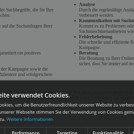
Analyse
r Suchbegriffe, die für Ihre
Durch die regelmäßige Analy
ichen.
verbessert werden.
Kommunikation mit Suchm
e auf die Suchanfragen Ihrer
Kommt es zu Problemen oder
Suchmaschinenanbietern wi
Fehlerbehebung
Die schnelle und effiziente B
Kampagne.
rantiert ein positives
Beratung
Die Beratung zu Ihrer Online
sicher, dass Sie immer auf d
n der Kampagne sowie die
izientere und erfolgreichere
Ihre Online-Präsenz verbessern und Ihre Ziele im Online-Marketing e
ite verwendet Cookies.
ls dies ohne diese Unterstützung möglich wäre. Investieren Sie in die
okies, um die Benutzerfreundlichkeit unserer Website zu verbes
unserer Webseite stimmen Sie der Verwendung von Cookies gem
 zu.
Weitere Informationen
Performance
Targeting
Funktionalität