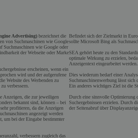
ngine Advertising)
bezeichnet die
Befindet sich der Zielmarkt in Euro
eiten von Suchmaschinen wie Google
sollte Microsoft Bing als Suchmasc
auf Suchmaschinen wie Google oder
indbarkeit der Webseite oder Marke
SEA gehört heute zu den Standardi
optimale Wirkung zu erzielen, bedar
Anzeigentext eingearbeitet werden.
Suchergebnisse erscheinen, wenn ein
esprochen wird und der aufgerufene
Dies wiederum bedarf einer Analyse
f die Website des Werbenden zu
Suchmaschinenwerbung lässt sich di
 zu verbessern.
Ein anderes wichtiges Ziel ist die
e Anzeigen, die zur jeweiligen
Durch eine sinnvolle Optimierung d
sonders bekannt sind, können – bei
Suchergebnissen erzielen. Durch d
sehr profitieren, da die Anzeigen
der Seitenabruf über Displayanzei
n Suchmaschinen angezeigt werden
st, um bei der Eingabe bestimmter
eranzahl, verbessern zugleich das