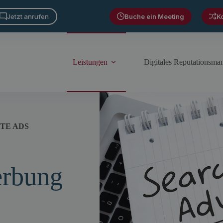
Jetzt anrufen
Buche ein Meeting
K
Leistungen
Digitales Reputationsm
TE ADS
rbung