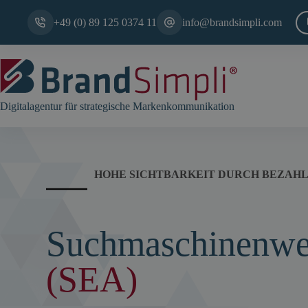
Zum
Inhalt
+49 (0) 89 125 0374 11
info@brandsimpli.com
springen
Digitalagentur für strategische Markenkommunikation
HOHE SICHTBARKEIT DURCH BEZAHL
Suchmaschinenwe
(SEA)