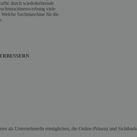
Traffic durch wiederkehrende
 Suchmaschinenwerbung viele
t. Welche Suchmaschine für die
b.
VERBESSERN
hnen als UnternehmerIn ermöglichen, die Online-Präsenz und Sichtbarke