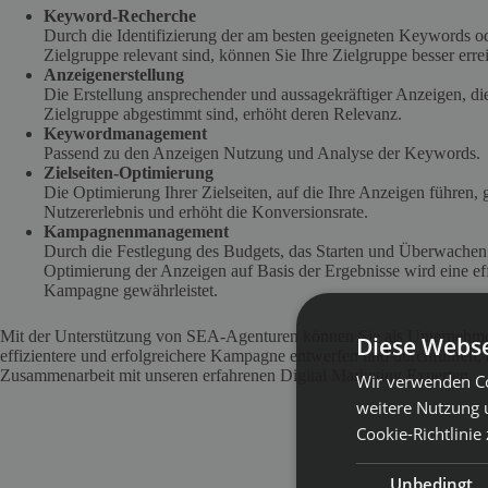
Keyword-Recherche
Durch die Identifizierung der am besten geeigneten Keywords ode
Zielgruppe relevant sind, können Sie Ihre Zielgruppe besser erre
Anzeigenerstellung
Die Erstellung ansprechender und aussagekräftiger Anzeigen, di
Zielgruppe abgestimmt sind, erhöht deren Relevanz.
Keywordmanagement
Passend zu den Anzeigen Nutzung und Analyse der Keywords.
Zielseiten-Optimierung
Die Optimierung Ihrer Zielseiten, auf die Ihre Anzeigen führen, ga
Nutzererlebnis und erhöht die Konversionsrate.
Kampagnenmanagement
Durch die Festlegung des Budgets, das Starten und Überwache
Optimierung der Anzeigen auf Basis der Ergebnisse wird eine eff
Kampagne gewährleistet.
Mit der Unterstützung von SEA-Agenturen können Sie als Unternehmen 
Diese Webse
effizientere und erfolgreichere Kampagne entwerfen und durchführen, a
Zusammenarbeit mit unseren erfahrenen Digital Marketing Experten.
Wir verwenden Co
weitere Nutzung 
Cookie-Richtlinie
Unbedingt