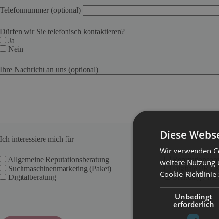
Telefonnummer (optional)
Dürfen wir Sie telefonisch kontaktieren?
Ja
Nein
Ihre Nachricht an uns (optional)
Diese Webse
Ich interessiere mich für
Wir verwenden Co
Allgemeine Reputationsberatung
Reputationsopt
weitere Nutzung 
Suchmaschinenmarketing (Paket)
Digitale PR /
Cookie-Richtlinie
Digitalberatung
Branding / Ma
Bitte lasse dieses Feld leer.
Unbedingt
erforderlich