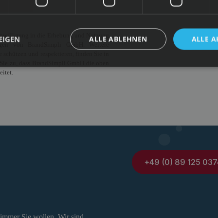
Einwilligung in die Erhebung und Nutzung
EIGEN
ALLE ABLEHNEN
ALLE A
ngen von BrandSimpli GmbH. Weitere
 schützen und respektieren, finden Sie in
 Sie zu, dass BrandSimpli GmbH die oben
itet.
+49 (0) 89 125 037
 immer Sie wollen. Wir sind