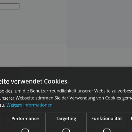
ite verwendet Cookies.
okies, um die Benutzerfreundlichkeit unserer Website zu verbes
imierung (Paket)
unserer Webseite stimmen Sie der Verwendung von Cookies gem
 Krisenkommunikation
 zu.
Weitere Informationen
rkenoptimierung
Performance
Targeting
Funktionalität