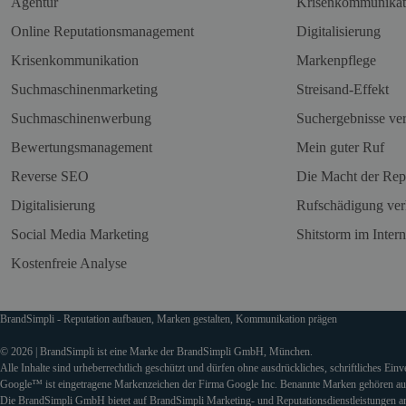
Agentur
Krisenkommunikat
Online Reputationsmanagement
Digitalisierung
Krisenkommunikation
Markenpflege
Suchmaschinenmarketing
Streisand-Effekt
Suchmaschinenwerbung
Suchergebnisse ve
Bewertungsmanagement
Mein guter Ruf
Reverse SEO
Die Macht der Rep
Digitalisierung
Rufschädigung ver
Social Media Marketing
Shitstorm im Intern
Kostenfreie Analyse
BrandSimpli - Reputation aufbauen, Marken gestalten, Kommunikation prägen
© 2026 | BrandSimpli ist eine Marke der BrandSimpli GmbH, München.
Alle Inhalte sind urheberrechtlich geschützt und dürfen ohne ausdrückliches, schriftliches Ein
Google™ ist eingetragene Markenzeichen der Firma Google Inc. Benannte Marken gehören auss
Die BrandSimpli GmbH bietet auf BrandSimpli Marketing- und Reputationsdienstleistungen an