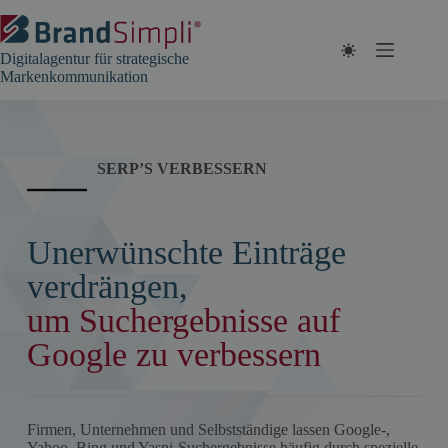
Zum
Inhalt
springen
Digitalagentur für strategische
Markenkommunikation
SERP’S VERBESSERN
Unerwünschte Einträge
verdrängen,
um Suchergebnisse auf
Google zu verbessern
Firmen, Unternehmen und Selbstständige lassen Google-,
Yahoo, Bing und Yasni-Suchergebnisse häufig durch spezielle