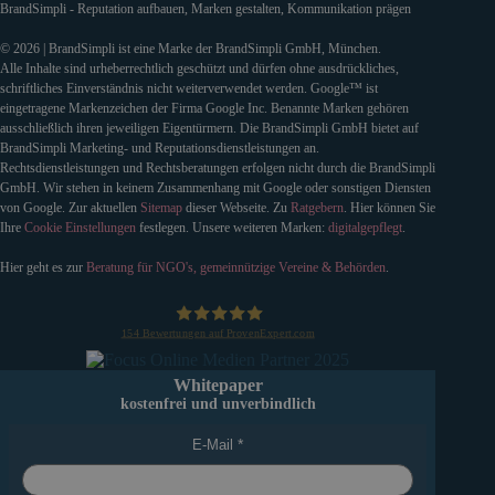
BrandSimpli - Reputation aufbauen, Marken gestalten, Kommunikation prägen
© 2026 | BrandSimpli ist eine Marke der BrandSimpli GmbH, München.
Alle Inhalte sind urheberrechtlich geschützt und dürfen ohne ausdrückliches,
schriftliches Einverständnis nicht weiterverwendet werden. Google™ ist
eingetragene Markenzeichen der Firma Google Inc. Benannte Marken gehören
ausschließlich ihren jeweiligen Eigentürmern. Die BrandSimpli GmbH bietet auf
BrandSimpli Marketing- und Reputationsdienstleistungen an.
Rechtsdienstleistungen und Rechtsberatungen erfolgen nicht durch die BrandSimpli
GmbH. Wir stehen in keinem Zusammenhang mit Google oder sonstigen Diensten
von Google. Zur aktuellen
Sitemap
dieser Webseite. Zu
Ratgebern
. Hier können Sie
Ihre
Cookie Einstellungen
festlegen. Unsere weiteren Marken:
digitalgepflegt
.
Hier geht es zur
Beratung für NGO's, gemeinnützige Vereine & Behörden
.
154
Bewertungen auf ProvenExpert.com
BrandSimpli GmbH
Whitepaper
kostenfrei und unverbindlich
E-Mail