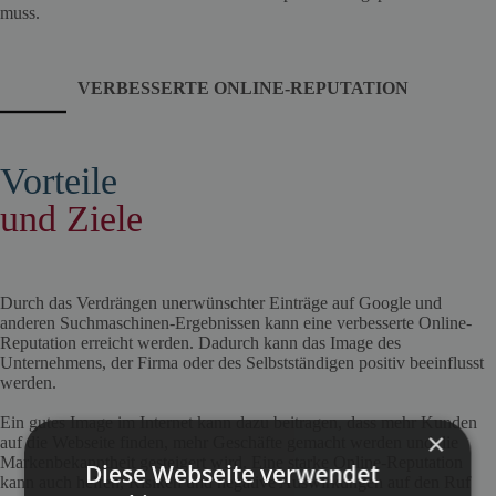
muss.
VERBESSERTE ONLINE-REPUTATION
Vorteile
und Ziele
Durch das Verdrängen unerwünschter Einträge auf Google und
anderen Suchmaschinen-Ergebnissen kann eine verbesserte Online-
Reputation erreicht werden. Dadurch kann das Image des
Unternehmens, der Firma oder des Selbstständigen positiv beeinflusst
werden.
Ein gutes Image im Internet kann dazu beitragen, dass mehr Kunden
×
auf die Webseite finden, mehr Geschäfte gemacht werden und die
Markenbekanntheit gesteigert wird. Eine starke Online-Reputation
Diese Webseite verwendet
kann auch helfen, Risiken und negative Auswirkungen auf den Ruf