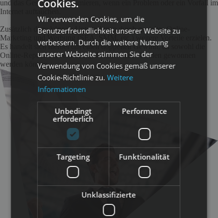
Cookies.
und das Geschäft zu minimieren, wenn ein Problem oder ein Vorfall im
Internet auftauchen.
Wir verwenden Cookies, um die
Zusätzlich dazu können Unternehmen durch gezieltes Online-
Benutzerfreundlichkeit unserer Website zu
Marketing und Werbung (SEA, SMM, etc.) weitere Vorteile erzielen.
verbessern. Durch die weitere Nutzung
Es handelt sich hierbei um einen doppelten Gewinn, da sowohl die
unserer Webseite stimmen Sie der
Online-Reputation verbessert, als auch neue Kunden gewonnen
werden können.
Verwendung von Cookies gemäß unserer
Cookie-Richtlinie zu.
Weitere
Informationen
Unbedingt
Performance
erforderlich
Targeting
Funktionalität
Unklassifizierte