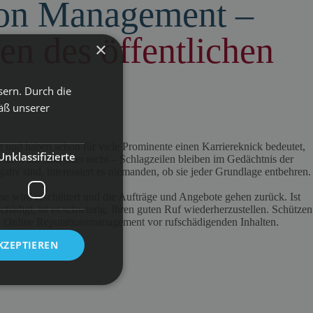
tion Management –
n des öffentlichen
×
sern. Durch die
äß unserer
it und haben schon für viele Prominente einen Karriereknick bedeutet,
Unklassifizierte
sie wahr sind oder nicht – Schlagzeilen bleiben im Gedächtnis der
iv sind, interessiert es niemanden, ob sie jeder Grundlage entbehren.
ase wird erschüttert und die Aufträge und Angebote gehen zurück. Ist
chädigt, ist es schwierig, Ihren guten Ruf wiederherzustellen. Schützen
es Online Reputationsmanagement vor rufschädigenden Inhalten.
KZEPTIEREN