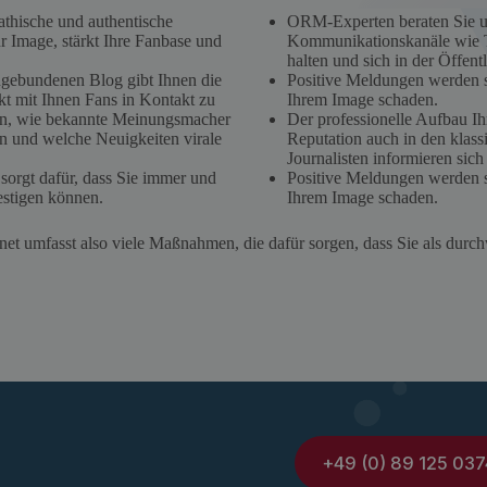
athische und authentische
ORM-Experten beraten Sie und
 Image, stärkt Ihre Fanbase und
Kommunikationskanäle wie Tw
halten und sich in der Öffent
ingebundenen Blog gibt Ihnen die
Positive Meldungen werden so
kt mit Ihnen Fans in Kontakt zu
Ihrem Image schaden.
men, wie bekannte Meinungsmacher
Der professionelle Aufbau Ihr
n und welche Neuigkeiten virale
Reputation auch in den klass
Journalisten informieren sich
 sorgt dafür, dass Sie immer und
Positive Meldungen werden so
festigen können.
Ihrem Image schaden.
ernet umfasst also viele Maßnahmen, die dafür sorgen, dass Sie als d
+49 (0) 89 125 037