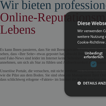
Wir bieten professio
Online-Reputationsma
Diese Webse
Lebens
Wir verwenden Co
weitere Nutzung 
Cookie-Richtlinie
Es kann Ihnen passieren, dass Sie mit Ihrem privaten Profil über Ihre 
Unbedingt
sehen, dass »Ihre Seite« etwas gepostet hat, obwohl Ihnen diese Seite g
erforderlich
und Fake-News sind leider im Internet keine Seltenheit. Es gibt leider i
annehmen, um sich als Star zu fühlen und Aufmerksamkeit zu bekomm
Unseriöse Portale, die versuchen, mit nicht verifizierten Schlagzeilen vi
wie die Pilze aus dem Boden. Sie sind ohne ein Management Ihrer Onli
dass schlichtweg erlogene »Fakten« im Internet die Runde machen, die
DETAILS ANZ