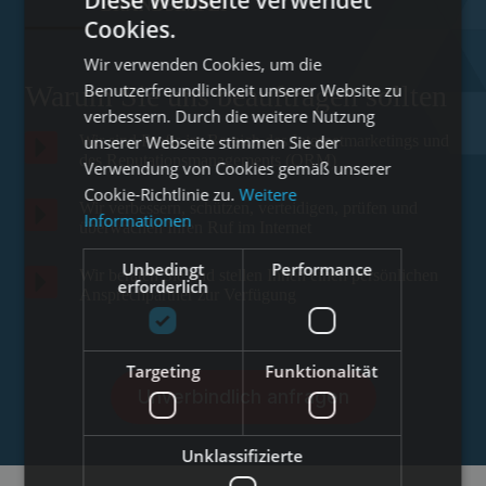
BRANDSIMPLI
Cookies.
Wir verwenden Cookies, um die
Benutzerfreundlichkeit unserer Website zu
Warum Sie uns beauftragen sollten
verbessern. Durch die weitere Nutzung
unserer Webseite stimmen Sie der
Wir sind Profis im Bereich des Internetmarketings und
des Reputationsmanagements (ORM)
Verwendung von Cookies gemäß unserer
Cookie-Richtlinie zu.
Weitere
Wir verbessern, schützen, verteidigen, prüfen und
Informationen
überwachen Ihren Ruf im Internet
Unbedingt
Performance
Wir beraten Sie und stellen Ihnen einen persönlichen
erforderlich
Ansprechpartner zur Verfügung
Targeting
Funktionalität
Unverbindlich anfragen
Unklassifizierte