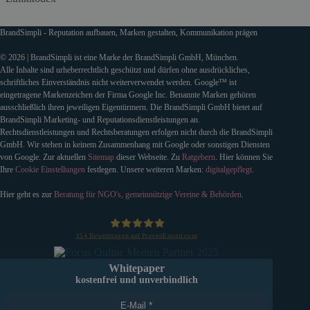
BrandSimpli - Reputation aufbauen, Marken gestalten, Kommunikation prägen
© 2026 | BrandSimpli ist eine Marke der BrandSimpli GmbH, München.
Alle Inhalte sind urheberrechtlich geschützt und dürfen ohne ausdrückliches,
schriftliches Einverständnis nicht weiterverwendet werden. Google™ ist
eingetragene Markenzeichen der Firma Google Inc. Benannte Marken gehören
ausschließlich ihren jeweiligen Eigentürmern. Die BrandSimpli GmbH bietet auf
BrandSimpli Marketing- und Reputationsdienstleistungen an.
Rechtsdienstleistungen und Rechtsberatungen erfolgen nicht durch die BrandSimpli
GmbH. Wir stehen in keinem Zusammenhang mit Google oder sonstigen Diensten
von Google. Zur aktuellen
Sitemap
dieser Webseite. Zu
Ratgebern
. Hier können Sie
Ihre
Cookie Einstellungen
festlegen. Unsere weiteren Marken:
digitalgepflegt
.
Hier geht es zur
Beratung für NGO's, gemeinnützige Vereine & Behörden
.
154
Bewertungen auf ProvenExpert.com
BrandSimpli GmbH
Whitepaper
kostenfrei und unverbindlich
E-Mail