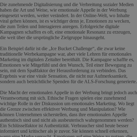
Die zunehmende Digitalisierung und die Verbreitung sozialer Medien
haben die Art und Weise, wie emotionale Appelle in der Werbung
eingesetzt werden, weiter verändert. In der Online-Welt, wo Inhalte
viral gehen können, ist es wichtiger denn je, Emotionen zu wecken,
die zum Teilen und Interagieren anregen. Erfolgreiche digitale
Kampagnen schaffen es oft, eine emotionale Resonanz zu erzeugen,
die weit über die ursprüngliche Zielgruppe hinausgeht.
Ein Beispiel dafür ist die „Ice Bucket Challenge“, die zwar keine
traditionelle Werbekampagne war, aber viele Lehren für emotionales
Marketing im digitalen Zeitalter bereithält. Die Kampagne schaffte es,
Emotionen wie Mitgefühl und den Wunsch, Teil einer Bewegung zu
sein, mit dem Spaßfaktor der Herausforderung zu verbinden. Das
Ergebnis war eine virale Sensation, die nicht nur Aufmerksamkeit,
sondern auch beträchtliche Spenden für die ALS-Forschung generierte.
Die Macht der emotionalen Appelle in der Werbung bringt jedoch auch
Verantwortung mit sich. Ethische Fragen spielen eine zunehmend
wichtige Rolle in der Diskussion um emotionales Marketing. Wo liegt
die Grenze zwischen effektiver Werbung und Manipulation? Wie
können Unternehmen sicherstellen, dass ihre emotionalen Appelle
authentisch sind und nicht als ausbeuterisch wahrgenommen werden?
Ein Schlüsselfaktor ist Authentizität. Verbraucher sind heute besser
informiert und kritischer als je zuvor. Sie können schnell erkennen,
wenn eine Marke versucht, Emotionen auf eine Weise zu nutzen, die