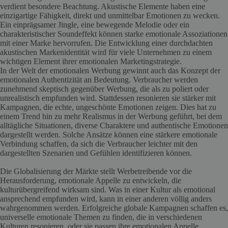
verdient besondere Beachtung. Akustische Elemente haben eine
einzigartige Fähigkeit, direkt und unmittelbar Emotionen zu wecken.
Ein einprägsamer Jingle, eine bewegende Melodie oder ein
charakteristischer Soundeffekt können starke emotionale Assoziationen
mit einer Marke hervorrufen. Die Entwicklung einer durchdachten
akustischen Markenidentität wird für viele Unternehmen zu einem
wichtigen Element ihrer emotionalen Marketingstrategie.
In der Welt der emotionalen Werbung gewinnt auch das Konzept der
emotionalen Authentizität an Bedeutung. Verbraucher werden
zunehmend skeptisch gegenüber Werbung, die als zu poliert oder
unrealistisch empfunden wird. Stattdessen resonieren sie stärker mit
Kampagnen, die echte, ungeschönte Emotionen zeigen. Dies hat zu
einem Trend hin zu mehr Realismus in der Werbung geführt, bei dem
alltägliche Situationen, diverse Charaktere und authentische Emotionen
dargestellt werden. Solche Ansätze können eine stärkere emotionale
Verbindung schaffen, da sich die Verbraucher leichter mit den
dargestellten Szenarien und Gefühlen identifizieren können.
Die Globalisierung der Märkte stellt Werbetreibende vor die
Herausforderung, emotionale Appelle zu entwickeln, die
kulturübergreifend wirksam sind. Was in einer Kultur als emotional
ansprechend empfunden wird, kann in einer anderen völlig anders
wahrgenommen werden. Erfolgreiche globale Kampagnen schaffen es,
universelle emotionale Themen zu finden, die in verschiedenen
Kulturen resonieren, oder sie passen ihre emotionalen Appelle