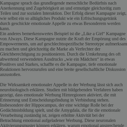
Kampagne sprach das grundlegende menschliche Bedürfnis nach
Anerkennung und Zugehörigkeit an und ermutigte gleichzeitig zum
Teilen und zur sozialen Interaktion. Der Erfolg dieser Kampagne zeigt,
wie selbst ein so alltägliches Produkt wie ein Erfrischungsgetränk
durch geschickte emotionale Appelle zu etwas Besonderem werden
kann.
Ein anderes bemerkenswertes Beispiel ist die „Like a Girl“ Kampagne
von Always. Diese Kampagne nutzte die Kraft der Empörung und des
Empowerments, um auf geschlechtsspezifische Stereotype aufmerksam
zu machen und gleichzeitig die Marke als Verfechter der
Gleichberechtigung zu positionieren. Durch die Umkehrung des oft
abwertend verwendeten Ausdrucks „wie ein Mädchen“ in etwas
Positives und Starkes, schaffte es die Kampagne, tiefe emotionale
Reaktionen hervorzurufen und eine breite gesellschaftliche Diskussion
anzustoßen.
Die Wirksamkeit emotionaler Appelle in der Werbung lässt sich auch
neurobiologisch erklären. Studien mit bildgebenden Verfahren haben
gezeigt, dass emotionale Werbung Hirnregionen aktiviert, die mit
Erinnerung und Entscheidungsfindung in Verbindung stehen.
Insbesondere der Hippocampus, der eine wichtige Rolle bei der
Gedächtnisbildung spielt, und die Amygdala, die für die emotionale
Verarbeitung zuständig ist, zeigen erhöhte Aktivität bei der
Betrachtung emotional aufgeladener Werbung. Diese neuronalen
Aktivierungsmuster können erklären, warum emotional ansprechende