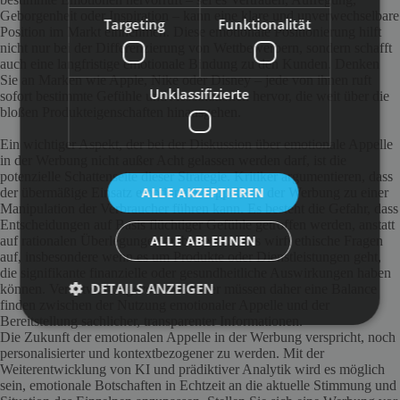
Geborgenheit oder Inspiration – kann eine klare und unverwechselbare
Targeting
Funktionalität
Position im Markt einnehmen. Diese emotionale Positionierung hilft
nicht nur bei der Differenzierung von Wettbewerbern, sondern schafft
auch eine langfristige emotionale Bindung zu den Kunden. Denken
Sie an Marken wie Apple, Nike oder Disney – jede von ihnen ruft
Unklassifizierte
sofort bestimmte Gefühle und Assoziationen hervor, die weit über die
bloßen Produkteigenschaften hinausgehen.
Ein wichtiger Aspekt, der bei der Diskussion über emotionale Appelle
in der Werbung nicht außer Acht gelassen werden darf, ist die
potenzielle Schattenseite dieser Strategie. Kritiker argumentieren, dass
ALLE AKZEPTIEREN
der übermäßige Einsatz emotionaler Appelle in der Werbung zu einer
Manipulation der Verbraucher führen kann. Es besteht die Gefahr, dass
Entscheidungen auf Basis flüchtiger Gefühle getroffen werden, anstatt
ALLE ABLEHNEN
auf rationalen Überlegungen zu basieren. Dies wirft ethische Fragen
auf, insbesondere wenn es um Produkte oder Dienstleistungen geht,
die signifikante finanzielle oder gesundheitliche Auswirkungen haben
DETAILS ANZEIGEN
können. Verantwortungsvolle Marketer müssen daher eine Balance
finden zwischen der Nutzung emotionaler Appelle und der
Bereitstellung sachlicher, transparenter Informationen.
Die Zukunft der emotionalen Appelle in der Werbung verspricht, noch
personalisierter und kontextbezogener zu werden. Mit der
Weiterentwicklung von KI und prädiktiver Analytik wird es möglich
sein, emotionale Botschaften in Echtzeit an die aktuelle Stimmung und