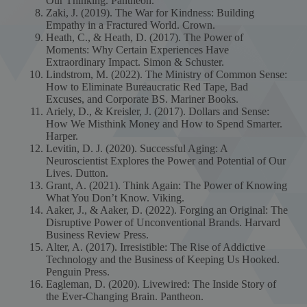
Our Thinking. Pantheon.
Zaki, J. (2019). The War for Kindness: Building
Empathy in a Fractured World. Crown.
Heath, C., & Heath, D. (2017). The Power of
Moments: Why Certain Experiences Have
Extraordinary Impact. Simon & Schuster.
Lindstrom, M. (2022). The Ministry of Common Sense:
How to Eliminate Bureaucratic Red Tape, Bad
Excuses, and Corporate BS. Mariner Books.
Ariely, D., & Kreisler, J. (2017). Dollars and Sense:
How We Misthink Money and How to Spend Smarter.
Harper.
Levitin, D. J. (2020). Successful Aging: A
Neuroscientist Explores the Power and Potential of Our
Lives. Dutton.
Grant, A. (2021). Think Again: The Power of Knowing
What You Don’t Know. Viking.
Aaker, J., & Aaker, D. (2022). Forging an Original: The
Disruptive Power of Unconventional Brands. Harvard
Business Review Press.
Alter, A. (2017). Irresistible: The Rise of Addictive
Technology and the Business of Keeping Us Hooked.
Penguin Press.
Eagleman, D. (2020). Livewired: The Inside Story of
the Ever-Changing Brain. Pantheon.