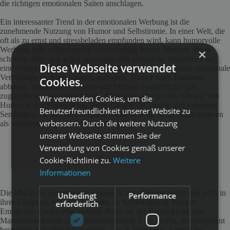
die richtigen emotionalen Saiten anschlagen.
Ein interessanter Trend in der emotionalen Werbung ist die
zunehmende Nutzung von Humor und Selbstironie. In einer Welt, die
oft als zu ernst und stressbeladen empfunden wird, kann humorvolle
Werbung eine willkommene Abwechslung bieten. Marken, die es
×
schaffen, über sich selbst zu lachen oder alltägliche Situationen auf
Diese Webseite verwendet
eine witzige Art und Weise darzustellen, können eine starke emotionale
Verbindung zu ihren Kunden aufbauen. Humor kann Barrieren
Cookies.
abbauen, Sympathie erzeugen und Marken menschlicher und
zugänglicher erscheinen lassen. Allerdings erfordert der Einsatz von
Wir verwenden Cookies, um die
Humor in der Werbung ein feines Gespür für Timing und kulturelle
Benutzerfreundlichkeit unserer Website zu
Sensibilität, da das, was in einem Kontext lustig ist, in einem anderen
verbessern. Durch die weitere Nutzung
als unangemessen empfunden werden kann.
unserer Webseite stimmen Sie der
Verwendung von Cookies gemäß unserer
Cookie-Richtlinie zu.
Weitere
Informationen
Die Macht der emotionalen Appelle in der Werbung zeigt sich auch in
Unbedingt
Performance
ihrer Fähigkeit, Markenidentitäten zu formen und zu festigen.
erforderlich
Emotionen spielen eine zentrale Rolle bei der Entwicklung von
Markencharakteren und -persönlichkeiten. Eine Marke, die konsistent
bestimmte Emotionen hervorruft – sei es Vertrauen, Aufregung,