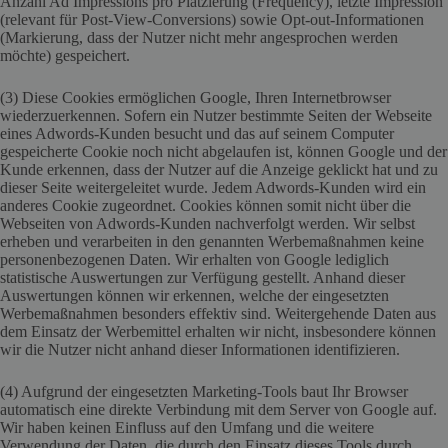
Anzahl Ad Impressions pro Platzierung (Frequency), letzte Impression
(relevant für Post-View-Conversions) sowie Opt-out-Informationen
(Markierung, dass der Nutzer nicht mehr angesprochen werden
möchte) gespeichert.
(3) Diese Cookies ermöglichen Google, Ihren Internetbrowser
wiederzuerkennen. Sofern ein Nutzer bestimmte Seiten der Webseite
eines Adwords-Kunden besucht und das auf seinem Computer
gespeicherte Cookie noch nicht abgelaufen ist, können Google und der
Kunde erkennen, dass der Nutzer auf die Anzeige geklickt hat und zu
dieser Seite weitergeleitet wurde. Jedem Adwords-Kunden wird ein
anderes Cookie zugeordnet. Cookies können somit nicht über die
Webseiten von Adwords-Kunden nachverfolgt werden. Wir selbst
erheben und verarbeiten in den genannten Werbemaßnahmen keine
personenbezogenen Daten. Wir erhalten von Google lediglich
statistische Auswertungen zur Verfügung gestellt. Anhand dieser
Auswertungen können wir erkennen, welche der eingesetzten
Werbemaßnahmen besonders effektiv sind. Weitergehende Daten aus
dem Einsatz der Werbemittel erhalten wir nicht, insbesondere können
wir die Nutzer nicht anhand dieser Informationen identifizieren.
(4) Aufgrund der eingesetzten Marketing-Tools baut Ihr Browser
automatisch eine direkte Verbindung mit dem Server von Google auf.
Wir haben keinen Einfluss auf den Umfang und die weitere
Verwendung der Daten, die durch den Einsatz dieses Tools durch