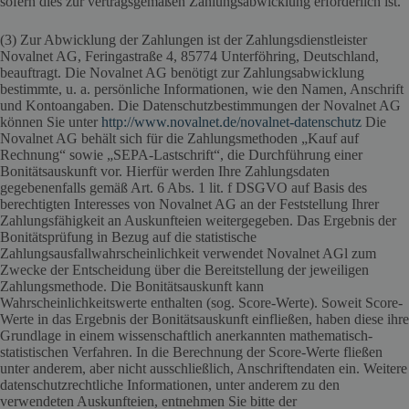
sofern dies zur vertragsgemäßen Zahlungsabwicklung erforderlich ist.
(3) Zur Abwicklung der Zahlungen ist der Zahlungsdienstleister
Novalnet AG, Feringastraße 4, 85774 Unterföhring, Deutschland,
beauftragt. Die Novalnet AG benötigt zur Zahlungsabwicklung
bestimmte, u. a. persönliche Informationen, wie den Namen, Anschrift
und Kontoangaben. Die Datenschutzbestimmungen der Novalnet AG
können Sie unter
http://www.novalnet.de/novalnet-datenschutz
Die
Novalnet AG behält sich für die Zahlungsmethoden „Kauf auf
Rechnung“ sowie „SEPA-Lastschrift“, die Durchführung einer
Bonitätsauskunft vor. Hierfür werden Ihre Zahlungsdaten
gegebenenfalls gemäß Art. 6 Abs. 1 lit. f DSGVO auf Basis des
berechtigten Interesses von Novalnet AG an der Feststellung Ihrer
Zahlungsfähigkeit an Auskunfteien weitergegeben. Das Ergebnis der
Bonitätsprüfung in Bezug auf die statistische
Zahlungsausfallwahrscheinlichkeit verwendet Novalnet AGl zum
Zwecke der Entscheidung über die Bereitstellung der jeweiligen
Zahlungsmethode. Die Bonitätsauskunft kann
Wahrscheinlichkeitswerte enthalten (sog. Score-Werte). Soweit Score-
Werte in das Ergebnis der Bonitätsauskunft einfließen, haben diese ihre
Grundlage in einem wissenschaftlich anerkannten mathematisch-
statistischen Verfahren. In die Berechnung der Score-Werte fließen
unter anderem, aber nicht ausschließlich, Anschriftendaten ein. Weitere
datenschutzrechtliche Informationen, unter anderem zu den
verwendeten Auskunfteien, entnehmen Sie bitte der