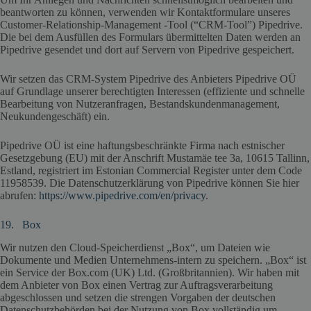
beantworten zu können, verwenden wir Kontaktformulare unseres
Customer-Relationship-Management -Tool (“CRM-Tool”) Pipedrive.
Die bei dem Ausfüllen des Formulars übermittelten Daten werden an
Pipedrive gesendet und dort auf Servern von Pipedrive gespeichert.
Wir setzen das CRM-System Pipedrive des Anbieters Pipedrive OÜ
auf Grundlage unserer berechtigten Interessen (effiziente und schnelle
Bearbeitung von Nutzeranfragen, Bestandskundenmanagement,
Neukundengeschäft) ein.
Pipedrive OÜ ist eine haftungsbeschränkte Firma nach estnischer
Gesetzgebung (EU) mit der Anschrift Mustamäe tee 3a, 10615 Tallinn,
Estland, registriert im Estonian Commercial Register unter dem Code
11958539. Die Datenschutzerklärung von Pipedrive können Sie hier
abrufen:
https://www.pipedrive.com/en/privacy
.
19. Box
Wir nutzen den Cloud-Speicherdienst „Box“, um Dateien wie
Dokumente und Medien Unternehmens-intern zu speichern. „Box“ ist
ein Service der Box.com (UK) Ltd. (Großbritannien). Wir haben mit
dem Anbieter von Box einen Vertrag zur Auftragsverarbeitung
abgeschlossen und setzen die strengen Vorgaben der deutschen
Datenschutzbehörden bei der Nutzung von Box vollständig um.