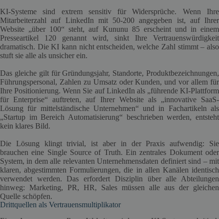
KI-Systeme sind extrem sensitiv für Widersprüche. Wenn Ihre
Mitarbeiterzahl auf LinkedIn mit 50-200 angegeben ist, auf Ihrer
Website „über 100“ steht, auf Kununu 85 erscheint und in einem
Presseartikel 120 genannt wird, sinkt Ihre Vertrauenswürdigkeit
dramatisch. Die KI kann nicht entscheiden, welche Zahl stimmt – also
stuft sie alle als unsicher ein.
Das gleiche gilt für Gründungsjahr, Standorte, Produktbezeichnungen,
Führungspersonal, Zahlen zu Umsatz oder Kunden, und vor allem für
Ihre Positionierung. Wenn Sie auf LinkedIn als „führende KI-Plattform
für Enterprise“ auftreten, auf Ihrer Website als „innovative SaaS-
Lösung für mittelständische Unternehmen“ und in Fachartikeln als
„Startup im Bereich Automatisierung“ beschrieben werden, entsteht
kein klares Bild.
Die Lösung klingt trivial, ist aber in der Praxis aufwendig: Sie
brauchen eine Single Source of Truth. Ein zentrales Dokument oder
System, in dem alle relevanten Unternehmensdaten definiert sind – mit
klaren, abgestimmten Formulierungen, die in allen Kanälen identisch
verwendet werden. Das erfordert Disziplin über alle Abteilungen
hinweg: Marketing, PR, HR, Sales müssen alle aus der gleichen
Quelle schöpfen.
Drittquellen als Vertrauensmultiplikator