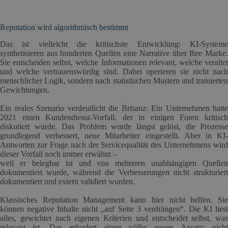
Reputation wird algorithmisch bestimmt
Das ist vielleicht die kritischste Entwicklung: KI-Systeme
synthetisieren aus hunderten Quellen eine Narrative über Ihre Marke.
Sie entscheiden selbst, welche Informationen relevant, welche veraltet
und welche vertrauenswürdig sind. Dabei operieren sie nicht nach
menschlicher Logik, sondern nach statistischen Mustern und trainierten
Gewichtungen.
Ein reales Szenario verdeutlicht die Brisanz: Ein Unternehmen hatte
2021 einen Kundendienst-Vorfall, der in einigen Foren kritisch
diskutiert wurde. Das Problem wurde längst gelöst, die Prozesse
grundlegend verbessert, neue Mitarbeiter eingestellt. Aber in KI-
Antworten zur Frage nach der Servicequalität des Unternehmens wird
dieser Vorfall noch immer erwähnt –
weil er belegbar ist und von mehreren unabhängigen Quellen
dokumentiert wurde, während die Verbesserungen nicht strukturiert
dokumentiert und extern validiert wurden.
Klassisches Reputation Management kann hier nicht helfen. Sie
können negative Inhalte nicht „auf Seite 3 verdrängen“. Die KI liest
alles, gewichtet nach eigenen Kriterien und entscheidet selbst, was
relevant ist. Das erfordert einen völlig neuen Ansatz: nicht