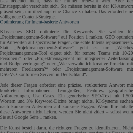
Das bedeutet nicht, dass der Funnel irrelevant wird. Aber der
Einstiegspunkt verschiebt sich. Sie müssen bereits in der KI-Antwort
präsent sein, um überhaupt eine Chance zu haben. Das erfordert eine
völlig neue Content-Strategie.
Optimierung für Intent-basierte Antworten
Klassisches SEO optimierte für Keywords. Sie wollten für
„Projektmanagement-Software“ auf Position 1 ranken. GEO optimiert
für Antworten auf spezifische Fragen, die echte Intents repräsentieren.
Statt „Projektmanagement-Software“ geht es um „Welches
Projektmanagement-Tool eignet sich für remote Teams mit 10-20
Personen?“ oder „Projektmanagement mit integrierter Zeiterfassung
und Budgetverfolgung“ oder „Wie verwalte ich kreative Projekte mit
mehreren Freelancern?“ oder „Projektmanagement-Software mit
DSGVO-konformen Servern in Deutschland“.
Jede dieser Fragen erfordert eine präzise, strukturierte Antwort mit
konkreten Informationen: Teamgrößen, Features, geografische
Anforderungen, Use Cases. Ein generischer SEO-Text mit 1.500
Wörtern und 3% Keyword-Dichte bringt nichts. KI-Systeme suchen
nach konkreten Antworten auf konkrete Fragen. Wenn Ihre Inhalte
diese Antworten nicht liefern, werden Sie nicht zitiert – selbst wenn
Sie auf Google Seite 1 ranken.
Die Kunst besteht darin, die richtigen Fragen zu identifizieren. Nicht