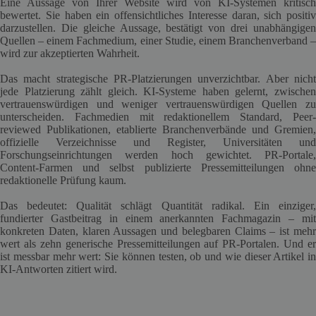
Eine Aussage von Ihrer Website wird von KI-Systemen kritisch
bewertet. Sie haben ein offensichtliches Interesse daran, sich positiv
darzustellen. Die gleiche Aussage, bestätigt von drei unabhängigen
Quellen – einem Fachmedium, einer Studie, einem Branchenverband –
wird zur akzeptierten Wahrheit.
Das macht strategische PR-Platzierungen unverzichtbar. Aber nicht
jede Platzierung zählt gleich. KI-Systeme haben gelernt, zwischen
vertrauenswürdigen und weniger vertrauenswürdigen Quellen zu
unterscheiden. Fachmedien mit redaktionellem Standard, Peer-
reviewed Publikationen, etablierte Branchenverbände und Gremien,
offizielle Verzeichnisse und Register, Universitäten und
Forschungseinrichtungen werden hoch gewichtet. PR-Portale,
Content-Farmen und selbst publizierte Pressemitteilungen ohne
redaktionelle Prüfung kaum.
Das bedeutet: Qualität schlägt Quantität radikal. Ein einziger,
fundierter Gastbeitrag in einem anerkannten Fachmagazin – mit
konkreten Daten, klaren Aussagen und belegbaren Claims – ist mehr
wert als zehn generische Pressemitteilungen auf PR-Portalen. Und er
ist messbar mehr wert: Sie können testen, ob und wie dieser Artikel in
KI-Antworten zitiert wird.