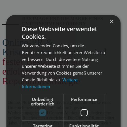
DAS IMAGE UND DIE MARKE EINES
×
UNTERNEHMENS FÖRDERN
Diese Webseite verwendet
Cookies.
Online-PR &
Wir verwenden Cookies, um die
Krisenkommunikation sind
Benutzerfreundlichkeit unserer Website zu
fester Bestandteil einer
verbessern. Durch die weitere Nutzung
unserer Webseite stimmen Sie der
erfolgreichen
Verwendung von Cookies gemäß unserer
Reputationsstrategie
Cookie-Richtlinie zu.
Weitere
Informationen
Unbedingt
Performance
Online-PR ist wichtig, um das Image und die Marke eines
erforderlich
Unternehmens zu fördern und durch gezielte
Werbekampagnen und Content-Marketing-Strategien eine
größere Reichweite zu erreichen. Die Online-PR unterstützt
dabei, das Vertrauen und das Interesse der Öffentlichkeit zu
Targeting
Funktionalität