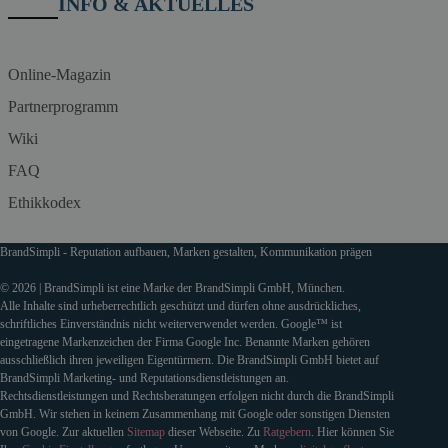
INFO & AKTUELLES
Online-Magazin
Partnerprogramm
Wiki
FAQ
Ethikkodex
BrandSimpli - Reputation aufbauen, Marken gestalten, Kommunikation prägen
© 2026 | BrandSimpli ist eine Marke der BrandSimpli GmbH, München.
Alle Inhalte sind urheberrechtlich geschützt und dürfen ohne ausdrückliches,
schriftliches Einverständnis nicht weiterverwendet werden. Google™ ist
eingetragene Markenzeichen der Firma Google Inc. Benannte Marken gehören
ausschließlich ihren jeweiligen Eigentürmern. Die BrandSimpli GmbH bietet auf
BrandSimpli Marketing- und Reputationsdienstleistungen an.
Rechtsdienstleistungen und Rechtsberatungen erfolgen nicht durch die BrandSimpli
GmbH. Wir stehen in keinem Zusammenhang mit Google oder sonstigen Diensten
von Google. Zur aktuellen
Sitemap
dieser Webseite. Zu
Ratgebern
. Hier können Sie