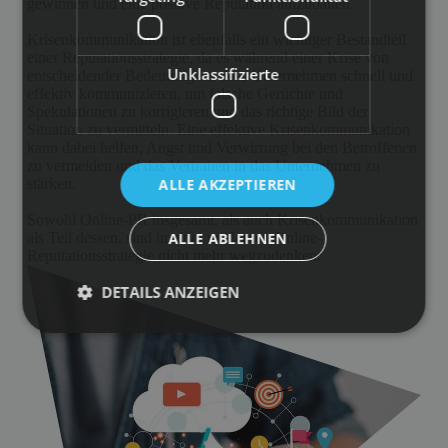
gewinnen und eine positive Reputation aufzubauen.
Krisenkommunikation ist ebenfalls ein wichtiger Bestandteil
einer Reputationsstrategie, da es während einer Krise von
Unklassifizierte
entscheidender Bedeutung ist, dass Unternehmen schnell und
effektiv kommunizieren, um falsche Gerüchte und
Spekulationen zu korrigieren und das richtige Bild der
Situation zu vermitteln. Eine effektive Krisenkommunikation
kann dabei helfen, Angst und Verwirrung bei den Betroffenen
zu vermeiden und das Vertrauen in das Unternehmen zu
stärken.
ALLE AKZEPTIEREN
Sowohl Online-PR insgesamt, als auch Krisenkommunikation
als Teil dessen, sind in einer modernen Online-
ALLE ABLEHNEN
Reputationsstrategie nicht mehr wegzudenken.
DETAILS ANZEIGEN