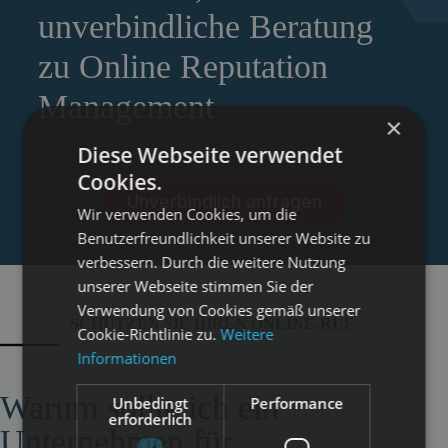
unverbindliche Beratung
zu Online Reputation
Management
×
Diese Webseite verwendet
Cookies.
Unverbindlich anfragen
Wir verwenden Cookies, um die
Benutzerfreundlichkeit unserer Website zu
verbessern. Durch die weitere Nutzung
unserer Webseite stimmen Sie der
Verwendung von Cookies gemäß unserer
SCHÜTZEN SIE IHREN ONLINE-RUF
Cookie-Richtlinie zu.
Weitere
Informationen
Warum sollte ich ein
Unbedingt
Performance
erforderlich
Unternehmen für