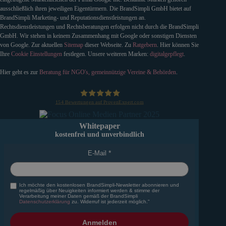
ausschließlich ihren jeweiligen Eigentürmern. Die BrandSimpli GmbH bietet auf
BrandSimpli Marketing- und Reputationsdienstleistungen an.
Rechtsdienstleistungen und Rechtsberatungen erfolgen nicht durch die BrandSimpli
GmbH. Wir stehen in keinem Zusammenhang mit Google oder sonstigen Diensten
von Google. Zur aktuellen
Sitemap
dieser Webseite. Zu
Ratgebern
. Hier können Sie
Ihre
Cookie Einstellungen
festlegen. Unsere weiteren Marken:
digitalgepflegt
.
Hier geht es zur
Beratung für NGO's, gemeinnützige Vereine & Behörden
.
154
Bewertungen auf ProvenExpert.com
BrandSimpli GmbH
Whitepaper
kostenfrei und unverbindlich
E-Mail
Ich möchte den kostenlosen BrandSimpli-Newsletter abonnieren und
regelmäßig über Neuigkeiten informiert werden & stimme der
Verarbeitung meiner Daten gemäß der BrandSimpli
Datenschutzerklärung
zu. Widerruf ist jederzeit möglich."
Anmelden