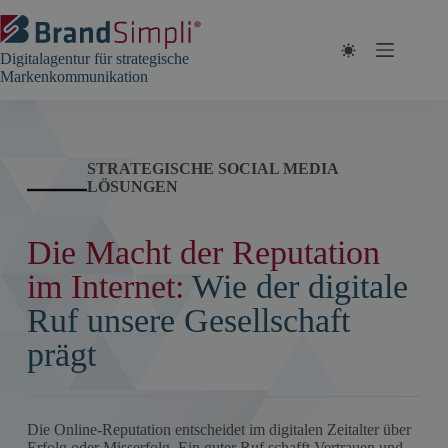
Zum
Inhalt
springen
Digitalagentur für strategische
Markenkommunikation
STRATEGISCHE SOCIAL MEDIA
LÖSUNGEN
Die Macht der Reputation
im Internet:
Wie der digitale
Ruf unsere Gesellschaft
prägt
Die Online-Reputation entscheidet im digitalen Zeitalter über
Erfolg oder Misserfolg. Ein guter Ruf schafft Vertrauen und