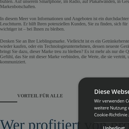
buhlen. Auf unserem Smartphone, im Radio, auf Plakatwänden, in Ges
Markenbotschaften.
In diesem Meer von Informationen und Angeboten ist ein durchdachte
Leuchtturm. Er hilft Ihren potenziellen Kunden, Sie zu finden, sich fü
wichtiger ist – bei Ihnen zu bleiben.
Denken Sie an Ihre Lieblingsmarke. Vielleicht ist es ein Getränkeherst
wieder kaufen, oder ein Technologieunternehmen, dessen neueste Ger
bringt Sie dazu, dieser Marke treu zu bleiben? Es ist mehr als nur die Qu
Gefühl, das Sie mit dieser Marke verbinden, die Werte, die sie vertritt, 
kommuniziert.
Diese Webse
VORTEIL FÜR ALLE
Wir verwenden Co
weitere Nutzung 
Cookie-Richtlinie
Wer profitiert von p
Unbedingt