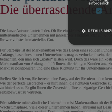
erforderlich
Die überraschende A
DETAILS ANZ
Die kurze Antwort lautet: Jeder. Ob Sie ein kleines Start-up sind, das ge
mittelständisches Unternehmen mit jahrelanger Tradition oder ein globa
Ihr wertvollstes immaterielles Gut.
Für Start-ups ist der Markenaufbau wie das Legen eines soliden Funda
Anfangsphase eines neuen Unternehmens mag es verlockend sein, den
betrachten, den man sich „später“ leisten wird. Doch das wäre ein kosts
Markenaufbau von Anfang an hilft Ihnen, die richtigen Kunden anzuzieh
Markt zu positionieren und eine klare Richtung für Ihr Unternehmen
Stellen Sie sich vor, Sie betreten eine Party, auf der Sie niemanden ke
wie der perfekte Eisbrecher – er hilft Ihnen, die richtigen Gespräche 
zu hinterlassen. Er gibt Ihnen die Zuversicht, Ihre einzigartige Geschi
selbstbewusst zu vertreten.
Für etablierte mittelständische Unternehmen ist Markenaufbau oft der S
Wachstumsphase. Viele dieser Unternehmen haben jahrelang auf Basis 
Kundenbeziehungen operiert. Doch in einer zunehmend digitalisierten u