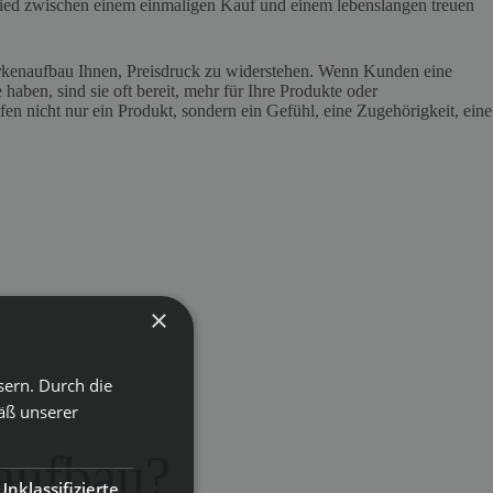
ied zwischen einem einmaligen Kauf und einem lebenslangen treuen
Markenaufbau Ihnen, Preisdruck zu widerstehen. Wenn Kunden eine
aben, sind sie oft bereit, mehr für Ihre Produkte oder
fen nicht nur ein Produkt, sondern ein Gefühl, eine Zugehörigkeit, eine
×
sern. Durch die
äß unserer
naufbau?
Unklassifizierte