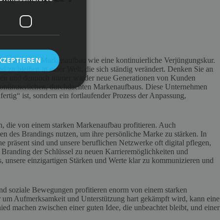
KZEPTIEREN
onzerne ist Markenaufbau wie eine kontinuierliche Verjüngungskur.
nd zu bleiben in einer Welt, die sich ständig verändert. Denken Sie an
tehen und dennoch immer wieder neue Generationen von Kunden
s kontinuierlichen, durchdachten Markenaufbaus. Diese Unternehmen
ertig“ ist, sondern ein fortlaufender Prozess der Anpassung,
n, die von einem starken Markenaufbau profitieren. Auch
en des Brandings nutzen, um ihre persönliche Marke zu stärken. In
ine präsent sind und unsere beruflichen Netzwerke oft digital pflegen,
s Branding der Schlüssel zu neuen Karrieremöglichkeiten und
ns, unsere einzigartigen Stärken und Werte klar zu kommunizieren und
nd soziale Bewegungen profitieren enorm von einem starken
er um Aufmerksamkeit und Unterstützung hart gekämpft wird, kann eine
ed machen zwischen einer guten Idee, die unbeachtet bleibt, und einer