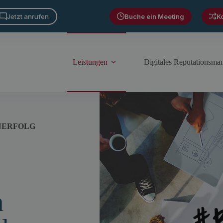
Jetzt anrufen
Buche ein Meeting
K
Leistungen
Digitales Reputationsm
NERFOLG
m