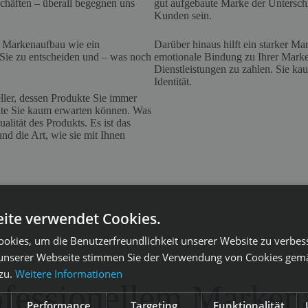
chäften – überall begegnen uns
gut aufgebaute Marke der Untersch
Kunden sein.
r Markenaufbau wie ein
Darüber hinaus hilft ein starker 
r Sie zu entscheiden und – was noch
emotionale Bindung zu Ihrer Marke h
Dienstleistungen zu zahlen. Sie kau
Identität.
eller, dessen Produkte Sie immer
äte Sie kaum erwarten können. Was
alität des Produkts. Es ist das
und die Art, wie sie mit Ihnen
ite verwendet Cookies.
okies, um die Benutzerfreundlichkeit unserer Website zu verbes
unserer Webseite stimmen Sie der Verwendung von Cookies gem
 zu.
Weitere Informationen
rofessionellem Marke
Performance
Targeting
Funktionalität