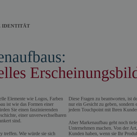
E IDENTITÄT
enaufbaus:
elles Erscheinungsbil
elle Elemente wie Logos, Farben
Diese Fragen zu beantworten, ist 
bau ist wie das Formen einer
nur ein Gesicht zu geben, sondern ei
ürden Sie einen faszinierenden
jedem Touchpoint mit Ihren Kund
schichte, einer unverwechselbaren
nkert sind.
Aber Markenaufbau geht noch tiefer
Unternehmen machen. Von der Art, 
ty treffen. Wie würde sie sich
Kunden haben, wenn sie Ihr Produkt 