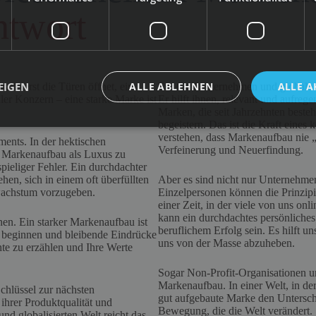
ntwort
EIGEN
ALLE ABLEHNEN
ALLE A
rade erst die Türen öffnet, ein
Für Großunternehmen und globale K
ler Konzern – eine starke Marke ist
Er hilft ihnen, relevant und aufrege
Marken, die seit Jahrzehnten bes
begeistern. Das ist die Kraft eine
verstehen, dass Markenaufbau nie „f
ments. In der hektischen
Verfeinerung und Neuerfindung.
 Markenaufbau als Luxus zu
pieliger Fehler. Ein durchdachter
en, sich in einem oft überfüllten
Aber es sind nicht nur Unternehme
swachstum vorzugeben.
Einzelpersonen können die Prinzipi
einer Zeit, in der viele von uns onl
kann ein durchdachtes persönliche
nnen. Ein starker Markenaufbau ist
beruflichem Erfolg sein. Es hilft u
zu beginnen und bleibende Eindrücke
uns von der Masse abzuheben.
chte zu erzählen und Ihre Werte
Sogar Non-Profit-Organisationen u
Markenaufbau. In einer Welt, in d
chlüssel zur nächsten
gut aufgebaute Marke den Unterschi
ihrer Produktqualität und
Bewegung, die die Welt verändert.
nd globalisierten Welt reicht das