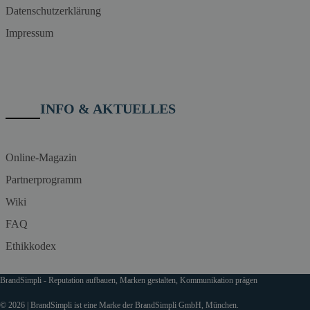
Datenschutzerklärung
Impressum
INFO & AKTUELLES
Online-Magazin
Partnerprogramm
Wiki
FAQ
Ethikkodex
BrandSimpli - Reputation aufbauen, Marken gestalten, Kommunikation prägen
© 2026 | BrandSimpli ist eine Marke der BrandSimpli GmbH, München.