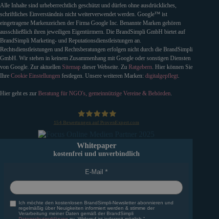
Alle Inhalte sind urheberrechtlich geschützt und dürfen ohne ausdrückliches,
schriftliches Einverständnis nicht weiterverwendet werden. Google™ ist
eingetragene Markenzeichen der Firma Google Inc. Benannte Marken gehören
ausschließlich ihren jeweiligen Eigentürmern. Die BrandSimpli GmbH bietet auf
BrandSimpli Marketing- und Reputationsdienstleistungen an.
Rechtsdienstleistungen und Rechtsberatungen erfolgen nicht durch die BrandSimpli
GmbH. Wir stehen in keinem Zusammenhang mit Google oder sonstigen Diensten
von Google. Zur aktuellen
Sitemap
dieser Webseite. Zu
Ratgebern
. Hier können Sie
Ihre
Cookie Einstellungen
festlegen. Unsere weiteren Marken:
digitalgepflegt
.
Hier geht es zur
Beratung für NGO's, gemeinnützige Vereine & Behörden
.
154
Bewertungen auf ProvenExpert.com
BrandSimpli GmbH
Whitepaper
kostenfrei und unverbindlich
E-Mail
Ich möchte den kostenlosen BrandSimpli-Newsletter abonnieren und
regelmäßig über Neuigkeiten informiert werden & stimme der
Verarbeitung meiner Daten gemäß der BrandSimpli
Datenschutzerklärung
zu. Widerruf ist jederzeit möglich."