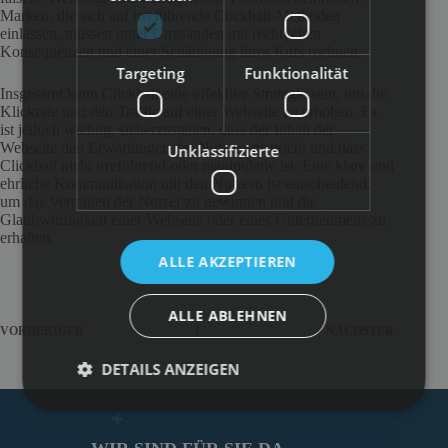
Marken, die sich auf irreführende Clickbait-Methoden
einlassen, müssen unter Umständen mit rechtlichen
Konsequenzen und einer Schädigung ihres Rufs rechnen.
Targeting
Funktionalität
Insgesamt kann Clickbait eine effektive Strategie sein, um die
Klickrate und den
Traffic
auf einer Webseite zu erhöhen. Es
ist jedoch wichtig, sicherzustellen, dass der Inhalt der
Webseite den Erwartungen der Nutzer entspricht und dass
Unklassifizierte
Clickbait nicht irreführend oder manipulativ ist. Eine klare und
ehrliche Kommunikation mit den Nutzern ist entscheidend,
um das Vertrauen der Nutzer zu gewinnen und die
Glaubwürdigkeit einer Webseite oder eines Unternehmens zu
erhalten.
ALLE AKZEPTIEREN
ALLE ABLEHNEN
VORHERIGER
NÄCHSTER
DETAILS ANZEIGEN