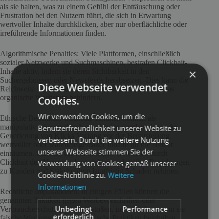
als sie halten, was zu einem Gefühl der Enttäuschung oder
Frustration bei den Nutzern führt, die sich in Erwartung
wertvoller Inhalte durchklicken, aber nur oberflächliche oder
irreführende Informationen finden.
Algorithmische Penalties: Viele Plattformen, einschließlich
sozialer Netzwerke und Suchmaschinen, bestrafen Clickbait-
×
Inhalte aktiv, indem sie deren Sichtbarkeit in den
Suchergebnissen oder Newsfeeds herabsetzen. Dies kann die
Diese Webseite verwendet
Reichweite von Clickbait-Inhalten einschränken und das
organische Wachstum behindern.
Cookies.
Wir verwenden Cookies, um die
Ethische Bedenken: Clickbait-Taktiken können als
manipulativ oder unethisch empfunden werden, da sie der
Benutzerfreundlichkeit unserer Website zu
Generierung von Klicks Vorrang vor der Bereitstellung
verbessern. Durch die weitere Nutzung
wertvoller oder wahrheitsgemäßer Inhalte für die Nutzer
unserer Webseite stimmen Sie der
einräumen. Marken, die kurzfristigen Gewinnen durch
Clickbait den Vorzug geben, riskieren, dass ihre Beziehungen
Verwendung von Cookies gemäß unserer
zu Kunden und Stakeholdern langfristig Schaden nehmen.
Cookie-Richtlinie zu.
Weitere
Informationen
Rechtliche Implikationen: In einigen Fällen können die
genannten Taktiken gegen Werbevorschriften oder
Unbedingt
Performance
Verbraucherschutzgesetze verstoßen, insbesondere wenn sie
erforderlich
falsche Werbung oder betrügerische Praktiken beinhalten.