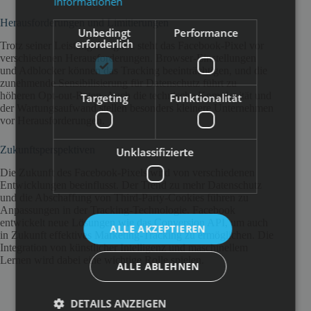
Informationen
Herausforderungen und Limitierungen
Unbedingt
Performance
erforderlich
Trotz seiner Leistungsfähigkeit steht das Facebook-Pixel vor
verschiedenen Herausforderungen. Browser-Einstellungen
und Adblocker können das Tracking beeinträchtigen, und die
zunehmende Sensibilisierung für Datenschutz führt zu
höheren Opt-out-Raten. Auch die technische Komplexität und
Targeting
Funktionalität
der Wartungsaufwand stellen besonders kleinere Unternehmen
vor Herausforderungen.
Zukunftsperspektiven
Unklassifizierte
Die Zukunft des Facebook-Pixels wird von verschiedenen
Entwicklungen beeinflusst. Der Trend zu mehr Datenschutz
und die Abschaffung von Third-Party-Cookies führen zu
Anpassungen in der Tracking-Technologie. Facebook
entwickelt neue Lösungen wie das Conversion API, um auch
ALLE AKZEPTIEREN
in Zukunft effektives Marketing-Tracking zu ermöglichen. Die
Integration von künstlicher Intelligenz und maschinellem
Lernen wird dabei eine wichtige Rolle spielen.
ALLE ABLEHNEN
DETAILS ANZEIGEN