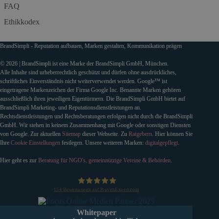
FAQ
Ethikkodex
BrandSimpli - Reputation aufbauen, Marken gestalten, Kommunikation prägen
© 2026 | BrandSimpli ist eine Marke der BrandSimpli GmbH, München.
Alle Inhalte sind urheberrechtlich geschützt und dürfen ohne ausdrückliches,
schriftliches Einverständnis nicht weiterverwendet werden. Google™ ist
eingetragene Markenzeichen der Firma Google Inc. Benannte Marken gehören
ausschließlich ihren jeweiligen Eigentürmern. Die BrandSimpli GmbH bietet auf
BrandSimpli Marketing- und Reputationsdienstleistungen an.
Rechtsdienstleistungen und Rechtsberatungen erfolgen nicht durch die BrandSimpli
GmbH. Wir stehen in keinem Zusammenhang mit Google oder sonstigen Diensten
von Google. Zur aktuellen
Sitemap
dieser Webseite. Zu
Ratgebern
. Hier können Sie
Ihre
Cookie Einstellungen
festlegen. Unsere weiteren Marken:
digitalgepflegt
.
Hier geht es zur
Beratung für NGO's, gemeinnützige Vereine & Behörden
.
154
Bewertungen auf ProvenExpert.com
BrandSimpli GmbH
Whitepaper