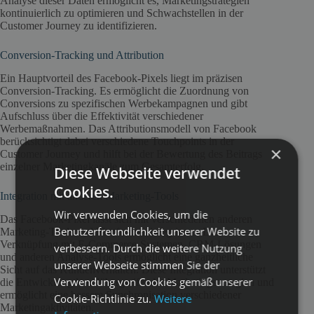
Analyse dieser Daten ermöglicht es, Marketingstrategien
kontinuierlich zu optimieren und Schwachstellen in der
Customer Journey zu identifizieren.
Conversion-Tracking und Attribution
Ein Hauptvorteil des Facebook-Pixels liegt im präzisen
Conversion-Tracking. Es ermöglicht die Zuordnung von
Conversions zu spezifischen Werbekampagnen und gibt
Aufschluss über die Effektivität verschiedener
Werbemaßnahmen. Das Attributionsmodell von Facebook
berücksichtigt dabei verschiedene Touchpoints in der
×
Customer Journey und hilft bei der Bewertung des Beitrags
einzelner Marketingkanäle zum Gesamterfolg.
Diese Webseite verwendet
Cookies.
Integration mit anderen Marketing-Tools
Wir verwenden Cookies, um die
Das Facebook-Pixel lässt sich mit verschiedenen anderen
Benutzerfreundlichkeit unserer Website zu
Marketing-Tools und Plattformen integrieren. Die
Verknüpfung mit E-Commerce-Systemen, CRM-Lösungen
verbessern. Durch die weitere Nutzung
und anderen Analyse-Tools ermöglicht eine ganzheitliche
unserer Webseite stimmen Sie der
Sicht auf das Kundenverhalten. Diese Integration unterstützt
Verwendung von Cookies gemäß unserer
die Entwicklung kanalübergreifender Marketingstrategien und
ermöglicht eine bessere Synchronisation verschiedener
Cookie-Richtlinie zu.
Weitere
Marketingaktivitäten.