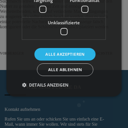
Targeting
Funktionalität
Suchmaschinenwerbung relevanter und ansprechender für den
Nutzer zu gestalten. Es spart Zeit und ermöglicht
Werbetreibenden, schnell auf veränderte Marktbedingungen
zu reagieren. Es sollte jedoch beachtet werden, dass es auch
einige potentielle Nachteile gibt, wenn die Anzeige falsch
Unklassifizierte
konfiguriert oder die Schlüsselwörter falsch platziert werden.
ALLE AKZEPTIEREN
VORHERIGER
NÄCHSTER
ALLE ABLEHNEN
DETAILS ANZEIGEN
WIR SIND FÜR SIE DA
Kontakt aufnehmen
Rufen Sie uns an oder schicken Sie uns einfach eine E-
Mail, wann immer Sie wollen. Wir sind stets für Sie