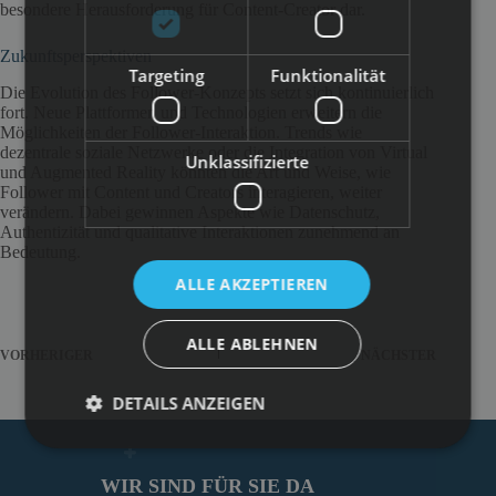
besondere Herausforderung für Content-Creator dar.
Zukunftsperspektiven
Targeting
Funktionalität
Die Evolution des Follower-Konzepts setzt sich kontinuierlich
fort. Neue Plattformen und Technologien erweitern die
Möglichkeiten der Follower-Interaktion. Trends wie
dezentrale soziale Netzwerke oder die Integration von Virtual
Unklassifizierte
und Augmented Reality könnten die Art und Weise, wie
Follower mit Content und Creators interagieren, weiter
verändern. Dabei gewinnen Aspekte wie Datenschutz,
Authentizität und qualitative Interaktionen zunehmend an
Bedeutung.
ALLE AKZEPTIEREN
ALLE ABLEHNEN
VORHERIGER
NÄCHSTER
DETAILS ANZEIGEN
WIR SIND FÜR SIE DA