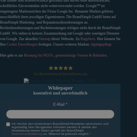
Alle Inhalte sind urheberrechtlich geschützt und dürfen ohne ausdrückliches,
schriftliches Einverständnis nicht weiterverwendet werden. Google™ ist
eingetragene Markenzeichen der Firma Google Inc. Benannte Marken gehören
ausschließlich ihren jeweiligen Eigentürmern. Die BrandSimpli GmbH bietet auf
BrandSimpli Marketing- und Reputationsdienstleistungen an.
Rechtsdienstleistungen und Rechtsberatungen erfolgen nicht durch die BrandSimpli
GmbH. Wir stehen in keinem Zusammenhang mit Google oder sonstigen Diensten
von Google. Zur aktuellen
Sitemap
dieser Webseite. Zu
Ratgebern
. Hier können Sie
Ihre
Cookie Einstellungen
festlegen. Unsere weiteren Marken:
digitalgepflegt
.
Hier geht es zur
Beratung für NGO's, gemeinnützige Vereine & Behörden
.
154
Bewertungen auf ProvenExpert.com
BrandSimpli GmbH
Whitepaper
kostenfrei und unverbindlich
E-Mail
Ich möchte den kostenlosen BrandSimpli-Newsletter abonnieren und
regelmäßig über Neuigkeiten informiert werden & stimme der
Verarbeitung meiner Daten gemäß der BrandSimpli
Datenschutzerklärung
zu. Widerruf ist jederzeit möglich."