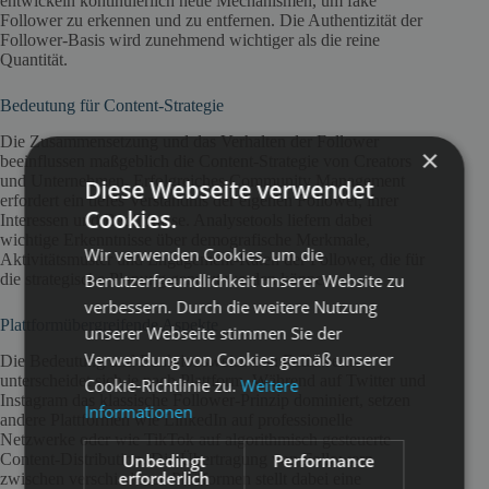
entwickeln kontinuierlich neue Mechanismen, um fake
Follower zu erkennen und zu entfernen. Die Authentizität der
Follower-Basis wird zunehmend wichtiger als die reine
Quantität.
Bedeutung für Content-Strategie
Die Zusammensetzung und das Verhalten der Follower
×
beeinflussen maßgeblich die Content-Strategie von Creators
und Unternehmen. Erfolgreiches Community Management
Diese Webseite verwendet
erfordert ein tiefes Verständnis der eigenen Follower, ihrer
Cookies.
Interessen und Bedürfnisse. Analysetools liefern dabei
wichtige Erkenntnisse über demografische Merkmale,
Wir verwenden Cookies, um die
Aktivitätsmuster und Engagement-Raten der Follower, die für
Benutzerfreundlichkeit unserer Website zu
die strategische Planung genutzt werden können.
verbessern. Durch die weitere Nutzung
Plattformübergreifende Aspekte
unserer Webseite stimmen Sie der
Verwendung von Cookies gemäß unserer
Die Bedeutung und Funktionsweise von Followern
unterscheidet sich je nach Plattform. Während auf Twitter und
Cookie-Richtlinie zu.
Weitere
Instagram das klassische Follower-Prinzip dominiert, setzen
Informationen
andere Plattformen wie LinkedIn auf professionelle
Netzwerke oder wie TikTok auf algorithmisch gesteuerte
Unbedingt
Performance
Content-Distribution. Die Übertragung von Followern
erforderlich
zwischen verschiedenen Plattformen stellt dabei eine