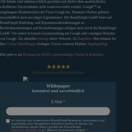
Alle Inhalte sind urheberrechtlich geschützt und dürfen ohne ausdrückliches,
schriftliches Einverständnis nicht weiterverwendet werden. Google™ ist
eingetragene Markenzeichen der Firma Google Inc. Benannte Marken gehören
ausschließlich ihren jeweiligen Eigentürmern. Die BrandSimpli GmbH bietet auf
BrandSimpli Marketing- und Reputationsdienstleistungen an.
Rechtsdienstleistungen und Rechtsberatungen erfolgen nicht durch die BrandSimpli
GmbH. Wir stehen in keinem Zusammenhang mit Google oder sonstigen Diensten
von Google. Zur aktuellen
Sitemap
dieser Webseite. Zu
Ratgebern
. Hier können Sie
Ihre
Cookie Einstellungen
festlegen. Unsere weiteren Marken:
digitalgepflegt
.
Hier geht es zur
Beratung für NGO's, gemeinnützige Vereine & Behörden
.
154
Bewertungen auf ProvenExpert.com
BrandSimpli GmbH
Whitepaper
kostenfrei und unverbindlich
E-Mail
Ich möchte den kostenlosen BrandSimpli-Newsletter abonnieren und
regelmäßig über Neuigkeiten informiert werden & stimme der
Verarbeitung meiner Daten gemäß der BrandSimpli
Datenschutzerklärung
zu. Widerruf ist jederzeit möglich."