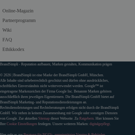
Online-Magazin
Partnerprogramm
Wiki
FAQ
Ethikkodex
BrandSimpli - Reputation aufbauen, Marken gestalten, Kommunikation prägen
© 2026 | BrandSimpli ist eine Marke der BrandSimpli GmbH, München.
Alle Inhalte sind urheberrechtlich geschützt und dürfen ohne ausdrückliches,
schriftliches Einverständnis nicht weiterverwendet werden. Google™ ist
eingetragene Markenzeichen der Firma Google Inc. Benannte Marken gehören
ausschließlich ihren jeweiligen Eigentürmern. Die BrandSimpli GmbH bietet auf
BrandSimpli Marketing- und Reputationsdienstleistungen an.
Rechtsdienstleistungen und Rechtsberatungen erfolgen nicht durch die BrandSimpli
GmbH. Wir stehen in keinem Zusammenhang mit Google oder sonstigen Diensten
von Google. Zur aktuellen
Sitemap
dieser Webseite. Zu
Ratgebern
. Hier können Sie
Ihre
Cookie Einstellungen
festlegen. Unsere weiteren Marken:
digitalgepflegt
.
Hier geht es zur
Beratung für NGO's, gemeinnützige Vereine & Behörden
.