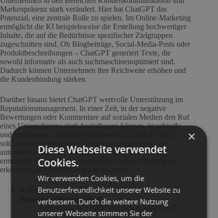
Unternehmen in den Bereichen Kundenkommunikation und
Markenpräsenz stark verändert. Hier hat ChatGPT das
Potenzial, eine zentrale Rolle zu spielen. Im Online-Marketing
ermöglicht die KI beispielsweise die Erstellung hochwertiger
Inhalte, die auf die Bedürfnisse spezifischer Zielgruppen
zugeschnitten sind. Ob Blogbeiträge, Social-Media-Posts oder
Produktbeschreibungen – ChatGPT generiert Texte, die
sowohl informativ als auch suchmaschinenoptimiert sind.
Dadurch können Unternehmen ihre Reichweite erhöhen und
die Kundenbindung stärken.
Darüber hinaus bietet ChatGPT wertvolle Unterstützung im
Reputationsmanagement. In einer Zeit, in der negative
Bewertungen oder Kommentare auf sozialen Medien den Ruf
eines Unternehmens stark beeinflussen können, ist schnelle
×
und angemessene Reaktion entscheidend. ChatGPT hilft,
solche Rückmeldungen in Echtzeit zu analysieren und
Diese Webseite verwendet
automatisch passende Antworten zu generieren. Dies
Cookies.
ermöglicht Unternehmen, potenzielle Krisen frühzeitig zu
erkennen und proaktiv darauf zu reagieren.
Wir verwenden Cookies, um die
Benutzerfreundlichkeit unserer Website zu
Relevanz von ChatGPT im
Reputationsmanagement:
verbessern. Durch die weitere Nutzung
Echtzeitüberwachung von Bewertungen und
unserer Webseite stimmen Sie der
Kundenfeedback.