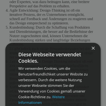
oder Experten, was dazu beitragen kann, eine breitere
Perspektive auf das Problem zu erhalten.
Agile Entwicklung: Design-Thinking ist oft ein
iterativer Prozess, der es Unternehmen ermöglicht,
schnell auf Feedback und Änderungen zu reagieren und
das Design entsprechend zu optimieren.
Kundenbindung: Durch die Schaffung von Produkten
und Dienstleistungen, die besser auf die Bedürfnisse der
Nutzer zugeschnitten sind, können Unternehmen die
Kundenbindung stärken und langfristige Beziehungen
aufbauen.
×
Es gibt jedoch auch einige Herausforderungen bei der
Implementierung von Design Thinking. Hier sind einige
Diese Webseite verwendet
der wichtigsten Herausforderungen:
Cookies.
Zeit und Ressourcen: Design Thinking erfordert oft viel
Zeit und Ressourcen, um den Prozess durchzuführen
Wir verwenden Cookies, um die
und die Ergebnisse zu implementieren. Unternehmen
Benutzerfreundlichkeit unserer Website zu
müssen sicherstellen, dass sie über ausreichende
Ressourcen verfügen, um den Prozess effektiv zu
verbessern. Durch die weitere Nutzung
nutzen.
unserer Webseite stimmen Sie der
Kulturelle Veränderungen: Design Thinking erfordert
Verwendung von Cookies gemäß unserer
oft kulturelle Veränderungen innerhalb eines
Unternehmens, um eine Kultur der Innovation und
Cookie-Richtlinie zu.
Weitere
Zusammenarbeit zu schaffen. Unternehmen müssen
Informationen
sicherstellen, dass sie bereit sind, Veränderungen in