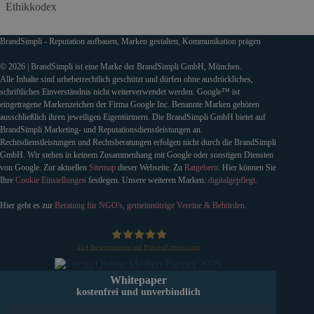
Ethikkodex
BrandSimpli - Reputation aufbauen, Marken gestalten, Kommunikation prägen
© 2026 | BrandSimpli ist eine Marke der BrandSimpli GmbH, München.
Alle Inhalte sind urheberrechtlich geschützt und dürfen ohne ausdrückliches,
schriftliches Einverständnis nicht weiterverwendet werden. Google™ ist
eingetragene Markenzeichen der Firma Google Inc. Benannte Marken gehören
ausschließlich ihren jeweiligen Eigentürmern. Die BrandSimpli GmbH bietet auf
BrandSimpli Marketing- und Reputationsdienstleistungen an.
Rechtsdienstleistungen und Rechtsberatungen erfolgen nicht durch die BrandSimpli
GmbH. Wir stehen in keinem Zusammenhang mit Google oder sonstigen Diensten
von Google. Zur aktuellen
Sitemap
dieser Webseite. Zu
Ratgebern
. Hier können Sie
Ihre
Cookie Einstellungen
festlegen. Unsere weiteren Marken:
digitalgepflegt
.
Hier geht es zur
Beratung für NGO's, gemeinnützige Vereine & Behörden
.
154
Bewertungen auf ProvenExpert.com
BrandSimpli GmbH
Whitepaper
kostenfrei und unverbindlich