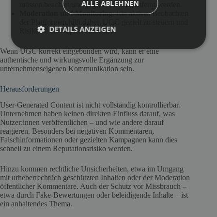
ALLE ABLEHNEN
müssen beachtet und gegebenenfalls entfernt werden.
Moderation und Monitoring
: Ein aktives Beobachten
der Plattformen hilft dabei, UGC gezielt zu steuern und
DETAILS ANZEIGEN
Risiken frühzeitig zu erkennen.
Wenn UGC korrekt eingebunden wird, kann er eine
authentische und wirkungsvolle Ergänzung zur
unternehmenseigenen Kommunikation sein.
Herausforderungen
User-Generated Content ist nicht vollständig kontrollierbar.
Unternehmen haben keinen direkten Einfluss darauf, was
Nutzer:innen veröffentlichen – und wie andere darauf
reagieren. Besonders bei negativen Kommentaren,
Falschinformationen oder gezielten Kampagnen kann dies
schnell zu einem Reputationsrisiko werden.
Hinzu kommen rechtliche Unsicherheiten, etwa im Umgang
mit urheberrechtlich geschützten Inhalten oder der Moderation
öffentlicher Kommentare. Auch der Schutz vor Missbrauch –
etwa durch Fake-Bewertungen oder beleidigende Inhalte – ist
ein anhaltendes Thema.