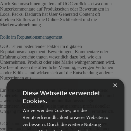
Auch Suchmaschinen greifen auf UGC zurück – etwa durch
Nutzerkommentare auf Produktseiten oder Bewertungen in
Local Packs. Dadurch hat User-Generated Content oft
direkten Einfluss auf die Online-Sichtbarkeit und die
Markenwahrnehmung.
Rolle im Reputationsmanagement
UGC ist ein bedeutender Faktor im digitalen
Reputationsmanagement. Bewertungen, Kommentare oder
Erfahrungsberichte tragen wesentlich dazu bei, wie ein
Unternehmen, Produkt oder eine Marke wahrgenommen wird.
Sie beeinflussen die öffentliche Meinung, erzeugen Vertrauen
– oder Kritik – und wirken sich auf die Entscheidung anderer
Nutzer:innen aus.
×
Ein strukturierter Umgang mit UGC ist daher entscheidend:
Diese Webseite verwendet
Unternehmen sollten Inhalte aktiv beobachten, auswerten und
Cookies.
– wenn sinnvoll – in ihre Kommunikationsstrategie
integrieren. Gleichzeitig ist ein transparenter, professioneller
Wir verwenden Cookies, um die
Umgang mit kritischen oder fehlerhaften Inhalten erforderlich.
Benutzerfreundlichkeit unserer Website zu
UGC kann so nicht nur zur Reputationsstärkung beitragen,
verbessern. Durch die weitere Nutzung
sondern auch dabei helfen, frühzeitig Probleme zu erkennen