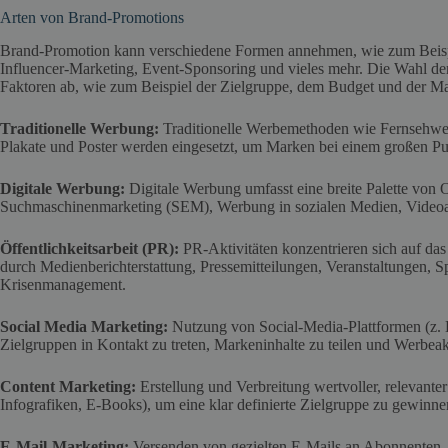
Arten von Brand-Promotions
Brand-Promotion kann verschiedene Formen annehmen, wie zum Beis
Influencer-Marketing, Event-Sponsoring und vieles mehr. Die Wahl de
Faktoren ab, wie zum Beispiel der Zielgruppe, dem Budget und der Ma
Traditionelle Werbung:
Traditionelle Werbemethoden wie Fernsehwerb
Plakate und Poster werden eingesetzt, um Marken bei einem großen P
Digitale Werbung:
Digitale Werbung umfasst eine breite Palette von
Suchmaschinenmarketing (SEM), Werbung in sozialen Medien, Videoan
Öffentlichkeitsarbeit (PR):
PR-Aktivitäten konzentrieren sich auf d
durch Medienberichterstattung, Pressemitteilungen, Veranstaltungen, S
Krisenmanagement.
Social Media Marketing:
Nutzung von Social-Media-Plattformen (z. 
Zielgruppen in Kontakt zu treten, Markeninhalte zu teilen und Werbea
Content Marketing:
Erstellung und Verbreitung wertvoller, relevanter 
Infografiken, E-Books), um eine klar definierte Zielgruppe zu gewinn
E-Mail-Marketing:
Versenden von gezielten E-Mails an Abonnenten,