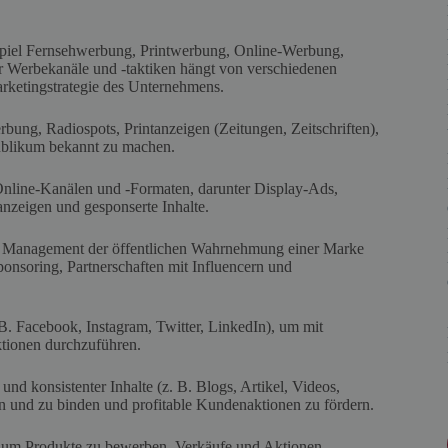
piel Fernsehwerbung, Printwerbung, Online-Werbung,
r Werbekanäle und -taktiken hängt von verschiedenen
rketingstrategie des Unternehmens.
ung, Radiospots, Printanzeigen (Zeitungen, Zeitschriften),
ublikum bekannt zu machen.
 Online-Kanälen und -Formaten, darunter Display-Ads,
zeigen und gesponserte Inhalte.
as Management der öffentlichen Wahrnehmung einer Marke
ponsoring, Partnerschaften mit Influencern und
B. Facebook, Instagram, Twitter, LinkedIn), um mit
ktionen durchzuführen.
und konsistenter Inhalte (z. B. Blogs, Artikel, Videos,
en und zu binden und profitable Kundenaktionen zu fördern.
 um Produkte zu bewerben, Verkäufe und Aktionen