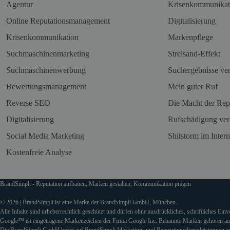
Agentur
Krisenkommunikat
Online Reputationsmanagement
Digitalisierung
Krisenkommunikation
Markenpflege
Suchmaschinenmarketing
Streisand-Effekt
Suchmaschinenwerbung
Suchergebnisse ve
Bewertungsmanagement
Mein guter Ruf
Reverse SEO
Die Macht der Rep
Digitalisierung
Rufschädigung ver
Social Media Marketing
Shitstorm im Intern
Kostenfreie Analyse
BrandSimpli - Reputation aufbauen, Marken gestalten, Kommunikation prägen
© 2026 | BrandSimpli ist eine Marke der BrandSimpli GmbH, München.
Alle Inhalte sind urheberrechtlich geschützt und dürfen ohne ausdrückliches, schriftliches Ein
Google™ ist eingetragene Markenzeichen der Firma Google Inc. Benannte Marken gehören auss
Die BrandSimpli GmbH bietet auf BrandSimpli Marketing- und Reputationsdienstleistungen an