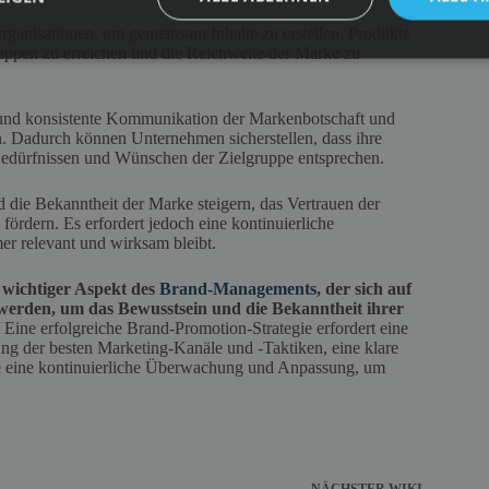
anisationen, um gemeinsam Inhalte zu erstellen, Produkte
ppen zu erreichen und die Reichweite der Marke zu
e und konsistente Kommunikation der Markenbotschaft und
. Dadurch können Unternehmen sicherstellen, dass ihre
 Bedürfnissen und Wünschen der Zielgruppe entsprechen.
 die Bekanntheit der Marke steigern, das Vertrauen der
fördern. Es erfordert jedoch eine kontinuierliche
r relevant und wirksam bleibt.
wichtiger Aspekt des
Brand-Managements
, der sich auf
 werden, um das Bewusstsein und die Bekanntheit ihrer
Eine erfolgreiche Brand-Promotion-Strategie erfordert eine
rung der besten Marketing-Kanäle und -Taktiken, eine klare
e eine kontinuierliche Überwachung und Anpassung, um