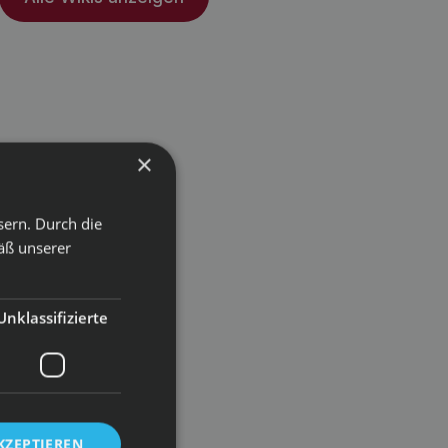
×
sern. Durch die
äß unserer
Unklassifizierte
KZEPTIEREN