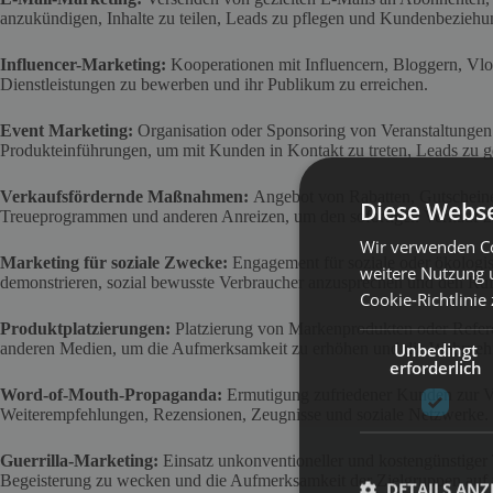
anzukündigen, Inhalte zu teilen, Leads zu pflegen und Kundenbezieh
Influencer-Marketing:
Kooperationen mit Influencern, Bloggern, Vlo
Dienstleistungen zu bewerben und ihr Publikum zu erreichen.
Event Marketing:
Organisation oder Sponsoring von Veranstaltung
Produkteinführungen, um mit Kunden in Kontakt zu treten, Leads zu g
Verkaufsfördernde Maßnahmen:
Angebot von Rabatten, Gutscheine
Diese Webse
Treueprogrammen und anderen Anreizen, um den sofortigen Verkauf zu
Wir verwenden Co
Marketing für soziale Zwecke:
Engagement für soziale oder ökolog
weitere Nutzung 
demonstrieren, sozial bewusste Verbraucher anzusprechen und den Ruf
Cookie-Richtlinie
Produktplatzierungen:
Platzierung von Markenprodukten oder Refer
Unbedingt
anderen Medien, um die Aufmerksamkeit zu erhöhen und die Wahrnehm
erforderlich
Word-of-Mouth-Propaganda:
Ermutigung zufriedener Kunden zur V
Weiterempfehlungen, Rezensionen, Zeugnisse und soziale Netzwerke.
Guerrilla-Marketing:
Einsatz unkonventioneller und kostengünstiger
Begeisterung zu wecken und die Aufmerksamkeit der Zielgruppen auf
DETAILS ANZ