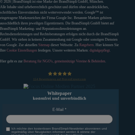
© 2026 | BrandSimpli ist eine Marke der BrandSimpli GmbH, München.
Alle Inhalte sind urheberrechtlich geschützt und dürfen ohne ausdrückliches,
schriftliches Einverständnis nicht weiterverwendet werden. Google™ ist
eingetragene Markenzeichen der Firma Google Inc. Benannte Marken gehören
ausschließlich ihren jeweiligen Eigentürmern. Die BrandSimpli GmbH bietet auf
BrandSimpli Marketing- und Reputationsdienstleistungen an.
Rechtsdienstleistungen und Rechtsberatungen erfolgen nicht durch die BrandSimpli
GmbH. Wir stehen in keinem Zusammenhang mit Google oder sonstigen Diensten
von Google. Zur aktuellen
Sitemap
dieser Webseite. Zu
Ratgebern
. Hier können Sie
Ihre
Cookie Einstellungen
festlegen. Unsere weiteren Marken:
digitalgepflegt
.
Hier geht es zur
Beratung für NGO's, gemeinnützige Vereine & Behörden
.
154
Bewertungen auf ProvenExpert.com
BrandSimpli GmbH
Whitepaper
kostenfrei und unverbindlich
E-Mail
Ich möchte den kostenlosen BrandSimpli-Newsletter abonnieren und
regelmäßig über Neuigkeiten informiert werden & stimme der