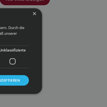
×
sern. Durch die
äß unserer
Unklassifizierte
KZEPTIEREN