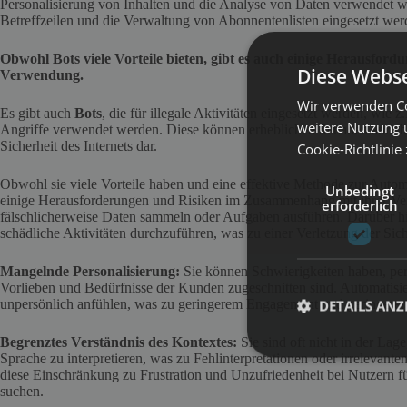
Personalisierung von Inhalten und die Analyse von Daten verwendet w
Betreffzeilen und die Verwaltung von Abonnentenlisten eingesetzt wer
Obwohl Bots viele Vorteile bieten, gibt es auch einige Herausfo
Diese Webse
Verwendung.
Wir verwenden Co
Es gibt auch
Bots
, die für illegale Aktivitäten eingesetzt werden, wi
weitere Nutzung 
Angriffe verwendet werden. Diese können erheblichen Schaden anrichte
Sicherheit des Internets dar.
Cookie-Richtlinie
Obwohl sie viele Vorteile haben und eine effektive Methode zur Automa
Unbedingt
einige Herausforderungen und Risiken im Zusammenhang mit ihrer Ve
erforderlich
fälschlicherweise Daten sammeln oder Aufgaben ausführen. Darüber hi
schädliche Aktivitäten durchzuführen, was zu einer Verletzung der Sic
Mangelnde Personalisierung:
Sie können Schwierigkeiten haben, perso
Vorlieben und Bedürfnisse der Kunden zugeschnitten sind. Automatisie
DETAILS ANZ
unpersönlich anfühlen, was zu geringerem Engagement und geringerer 
Begrenztes Verständnis des Kontextes:
Sie sind oft nicht in der Lag
Sprache zu interpretieren, was zu Fehlinterpretationen oder irrelevan
diese Einschränkung zu Frustration und Unzufriedenheit bei Nutzern fü
suchen.