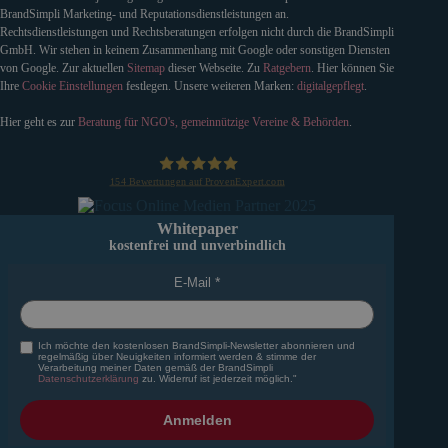
BrandSimpli Marketing- und Reputationsdienstleistungen an.
Rechtsdienstleistungen und Rechtsberatungen erfolgen nicht durch die BrandSimpli
GmbH. Wir stehen in keinem Zusammenhang mit Google oder sonstigen Diensten
von Google. Zur aktuellen
Sitemap
dieser Webseite. Zu
Ratgebern
. Hier können Sie
Ihre
Cookie Einstellungen
festlegen. Unsere weiteren Marken:
digitalgepflegt
.
Hier geht es zur
Beratung für NGO's, gemeinnützige Vereine & Behörden
.
154
Bewertungen auf ProvenExpert.com
BrandSimpli GmbH
Whitepaper
kostenfrei und unverbindlich
E-Mail
Ich möchte den kostenlosen BrandSimpli-Newsletter abonnieren und
regelmäßig über Neuigkeiten informiert werden & stimme der
Verarbeitung meiner Daten gemäß der BrandSimpli
Datenschutzerklärung
zu. Widerruf ist jederzeit möglich."
Anmelden