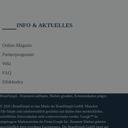
INFO & AKTUELLES
Online-Magazin
Partnerprogramm
Wiki
FAQ
Ethikkodex
BrandSimpli - Reputation aufbauen, Marken gestalten, Kommunikation prägen
© 2026 | BrandSimpli ist eine Marke der BrandSimpli GmbH, München.
Alle Inhalte sind urheberrechtlich geschützt und dürfen ohne ausdrückliches,
schriftliches Einverständnis nicht weiterverwendet werden. Google™ ist
eingetragene Markenzeichen der Firma Google Inc. Benannte Marken gehören
ausschließlich ihren jeweiligen Eigentürmern. Die BrandSimpli GmbH bietet auf