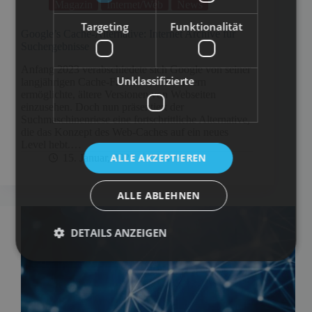
Magazin
Internet/Web
News
Targeting
Funktionalität
Google’s Cache-Alternative: Internet Archive für
Suchergebnisse
Anfang 2023 verabschiedete sich Google von seiner
Unklassifizierte
langjährigen Cache-Funktion, die Nutzern
ermöglichte, ältere Versionen von Webseiten
einzusehen. Doch nun präsentiert der
Suchmaschinenriese eine fortschrittliche Alternative,
die das Konzept des Web-Caches auf ein neues
Level hebt.…
ALLE AKZEPTIEREN
15. Januar, 2025
4 Min
ALLE ABLEHNEN
DETAILS ANZEIGEN