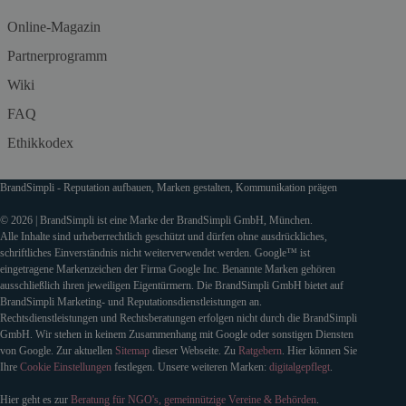
Online-Magazin
Partnerprogramm
Wiki
FAQ
Ethikkodex
BrandSimpli - Reputation aufbauen, Marken gestalten, Kommunikation prägen
© 2026 | BrandSimpli ist eine Marke der BrandSimpli GmbH, München.
Alle Inhalte sind urheberrechtlich geschützt und dürfen ohne ausdrückliches,
schriftliches Einverständnis nicht weiterverwendet werden. Google™ ist
eingetragene Markenzeichen der Firma Google Inc. Benannte Marken gehören
ausschließlich ihren jeweiligen Eigentürmern. Die BrandSimpli GmbH bietet auf
BrandSimpli Marketing- und Reputationsdienstleistungen an.
Rechtsdienstleistungen und Rechtsberatungen erfolgen nicht durch die BrandSimpli
GmbH. Wir stehen in keinem Zusammenhang mit Google oder sonstigen Diensten
von Google. Zur aktuellen
Sitemap
dieser Webseite. Zu
Ratgebern
. Hier können Sie
Ihre
Cookie Einstellungen
festlegen. Unsere weiteren Marken:
digitalgepflegt
.
Hier geht es zur
Beratung für NGO's, gemeinnützige Vereine & Behörden
.