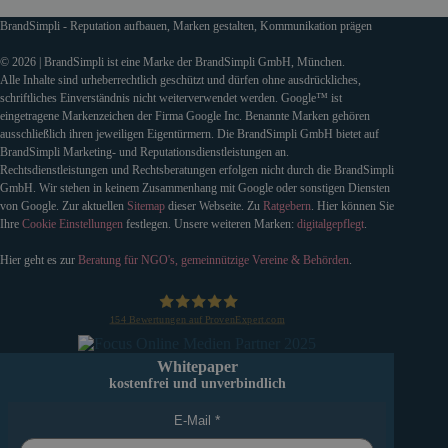
BrandSimpli - Reputation aufbauen, Marken gestalten, Kommunikation prägen
© 2026 | BrandSimpli ist eine Marke der BrandSimpli GmbH, München.
Alle Inhalte sind urheberrechtlich geschützt und dürfen ohne ausdrückliches,
schriftliches Einverständnis nicht weiterverwendet werden. Google™ ist
eingetragene Markenzeichen der Firma Google Inc. Benannte Marken gehören
ausschließlich ihren jeweiligen Eigentürmern. Die BrandSimpli GmbH bietet auf
BrandSimpli Marketing- und Reputationsdienstleistungen an.
Rechtsdienstleistungen und Rechtsberatungen erfolgen nicht durch die BrandSimpli
GmbH. Wir stehen in keinem Zusammenhang mit Google oder sonstigen Diensten
von Google. Zur aktuellen
Sitemap
dieser Webseite. Zu
Ratgebern
. Hier können Sie
Ihre
Cookie Einstellungen
festlegen. Unsere weiteren Marken:
digitalgepflegt
.
Hier geht es zur
Beratung für NGO's, gemeinnützige Vereine & Behörden
.
154
Bewertungen auf ProvenExpert.com
BrandSimpli GmbH
Whitepaper
kostenfrei und unverbindlich
E-Mail