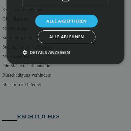
Krisenkommunikation
Digitalisierung
ALLE AKZEPTIEREN
Markenpflege
ALLE ABLEHNEN
Streisand-Effekt
Suchergebnisse verbessern
DETAILS ANZEIGEN
Mein guter Ruf
Die Macht der Reputation
Rufschädigung verhindern
Shitstorm im Internet
RECHTLICHES