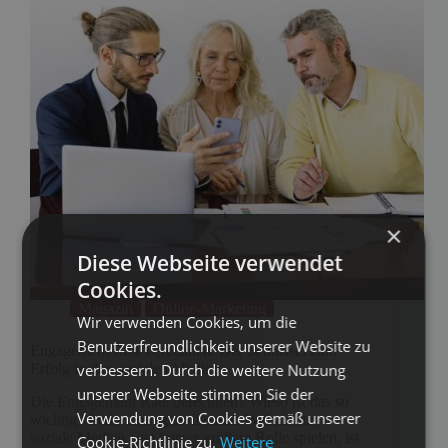
×
Diese Webseite verwendet
Cookies.
Magazin
Online-Marketing
Wir verwenden Cookies, um die
Benutzerfreundlichkeit unserer Website zu
Engagement Rate berechnen: Der Schlüssel zum
Erfolg in den sozialen Medien
verbessern. Durch die weitere Nutzung
unserer Webseite stimmen Sie der
Die Engagement Rate berechnen? Wieso ist das so
Verwendung von Cookies gemäß unserer
wichtig? In der heutigen digitalen Welt, in der
soziale Medien eine immer größere Rolle spielen, ist
Cookie-Richtlinie zu.
Weitere