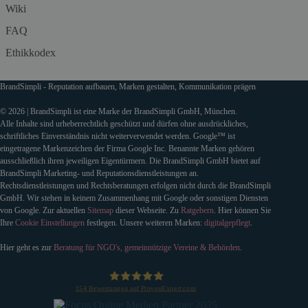
Wiki
FAQ
Ethikkodex
BrandSimpli - Reputation aufbauen, Marken gestalten, Kommunikation prägen
© 2026 | BrandSimpli ist eine Marke der BrandSimpli GmbH, München.
Alle Inhalte sind urheberrechtlich geschützt und dürfen ohne ausdrückliches,
schriftliches Einverständnis nicht weiterverwendet werden. Google™ ist
eingetragene Markenzeichen der Firma Google Inc. Benannte Marken gehören
ausschließlich ihren jeweiligen Eigentürmern. Die BrandSimpli GmbH bietet auf
BrandSimpli Marketing- und Reputationsdienstleistungen an.
Rechtsdienstleistungen und Rechtsberatungen erfolgen nicht durch die BrandSimpli
GmbH. Wir stehen in keinem Zusammenhang mit Google oder sonstigen Diensten
von Google. Zur aktuellen
Sitemap
dieser Webseite. Zu
Ratgebern
. Hier können Sie
Ihre
Cookie Einstellungen
festlegen. Unsere weiteren Marken:
digitalgepflegt
.
Hier geht es zur
Beratung für NGO's, gemeinnützige Vereine & Behörden
.
154
Bewertungen auf ProvenExpert.com