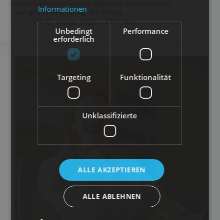
es für Unternehmen und Influencer gleichermaßen
Informationen
von großer Bedeutung, den Erfolg…
15. Januar, 2025
5 Min
Unbedingt
Performance
erforderlich
Targeting
Funktionalität
Unklassifizierte
ALLE AKZEPTIEREN
ALLE ABLEHNEN