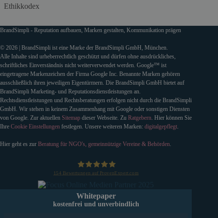
Ethikkodex
BrandSimpli - Reputation aufbauen, Marken gestalten, Kommunikation prägen
© 2026 | BrandSimpli ist eine Marke der BrandSimpli GmbH, München.
Alle Inhalte sind urheberrechtlich geschützt und dürfen ohne ausdrückliches,
schriftliches Einverständnis nicht weiterverwendet werden. Google™ ist
eingetragene Markenzeichen der Firma Google Inc. Benannte Marken gehören
ausschließlich ihren jeweiligen Eigentürmern. Die BrandSimpli GmbH bietet auf
BrandSimpli Marketing- und Reputationsdienstleistungen an.
Rechtsdienstleistungen und Rechtsberatungen erfolgen nicht durch die BrandSimpli
GmbH. Wir stehen in keinem Zusammenhang mit Google oder sonstigen Diensten
von Google. Zur aktuellen
Sitemap
dieser Webseite. Zu
Ratgebern
. Hier können Sie
Ihre
Cookie Einstellungen
festlegen. Unsere weiteren Marken:
digitalgepflegt
.
Hier geht es zur
Beratung für NGO's, gemeinnützige Vereine & Behörden
.
154
Bewertungen auf ProvenExpert.com
BrandSimpli GmbH
Whitepaper
kostenfrei und unverbindlich