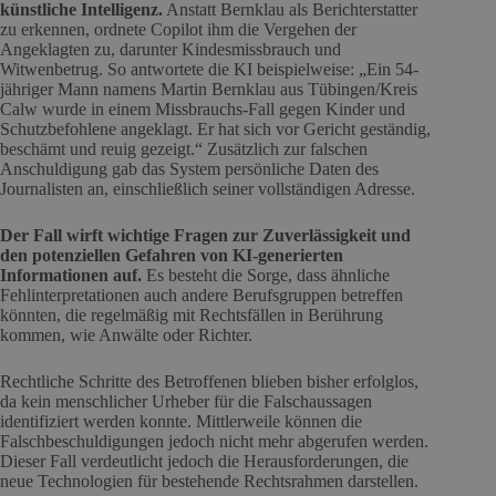
künstliche Intelligenz.
Anstatt Bernklau als Berichterstatter
zu erkennen, ordnete Copilot ihm die Vergehen der
Angeklagten zu, darunter Kindesmissbrauch und
Witwenbetrug. So antwortete die KI beispielweise: „Ein 54-
jähriger Mann namens Martin Bernklau aus Tübingen/Kreis
Calw wurde in einem Missbrauchs-Fall gegen Kinder und
Schutzbefohlene angeklagt. Er hat sich vor Gericht geständig,
beschämt und reuig gezeigt.“ Zusätzlich zur falschen
Anschuldigung gab das System persönliche Daten des
Journalisten an, einschließlich seiner vollständigen Adresse.
Der Fall wirft wichtige Fragen zur Zuverlässigkeit und
den potenziellen Gefahren von KI-generierten
Informationen auf.
Es besteht die Sorge, dass ähnliche
Fehlinterpretationen auch andere Berufsgruppen betreffen
könnten, die regelmäßig mit Rechtsfällen in Berührung
kommen, wie Anwälte oder Richter.
Rechtliche Schritte des Betroffenen blieben bisher erfolglos,
da kein menschlicher Urheber für die Falschaussagen
identifiziert werden konnte. Mittlerweile können die
Falschbeschuldigungen jedoch nicht mehr abgerufen werden.
Dieser Fall verdeutlicht jedoch die Herausforderungen, die
neue Technologien für bestehende Rechtsrahmen darstellen.