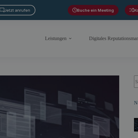
Jetzt anrufen
Buche ein Meeting
K
Leistungen
Digitales Reputationsm
S
N