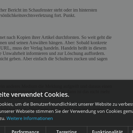
cher Bericht im Schaufenster steht oder im hintersten
rsönlichkeitsrechtsverletzung fort. Punkt.
net nach Kopien ihrer Artikel durchforsten. So weit geht die
ffenen und seinen Anwälten hängen. Aber: Sobald konkrete
ser URL, muss der Verlag handeln. Handeln heißt in diesem
 die Unwahrheit informieren und zur Löschung auffordern.
g nicht geben. Aber einfach die Schultern zucken und sagen
ein anderes Medium die Meldung aufgreift und daraus einen
gener redaktioneller Entscheidung, dann ist das nicht mehr
ite verwendet Cookies.
 für ihre eigenen Texte.
okies, um die Benutzerfreundlichkeit unserer Website zu verbes
haft korrigiert. Was bleibt, ist der mühsame Weg, jedes
unserer Webseite stimmen Sie der Verwendung von Cookies gem
 zu.
Weitere Informationen
Performance
Targeting
Funktionalität