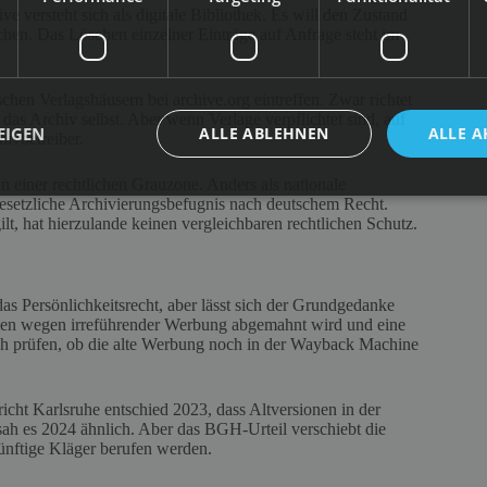
e versteht sich als digitale Bibliothek. Es will den Zustand
hen. Das Löschen einzelner Einträge auf Anfrage steht im
hen Verlagshäusern bei archive.org eintreffen. Zwar richtet
das Archiv selbst. Aber wenn Verlage verpflichtet sind, auf
EIGEN
ALLE ABLEHNEN
ALLE A
ivbetreiber.
einer rechtlichen Grauzone. Anders als nationale
gesetzliche Archivierungsbefugnis nach deutschem Recht.
t, hat hierzulande keinen vergleichbaren rechtlichen Schutz.
das Persönlichkeitsrecht, aber lässt sich der Grundgedanke
men wegen irreführender Werbung abgemahnt wird und eine
uch prüfen, ob die alte Werbung noch in der Wayback Machine
cht Karlsruhe entschied 2023, dass Altversionen in der
h es 2024 ähnlich. Aber das BGH-Urteil verschiebt die
künftige Kläger berufen werden.