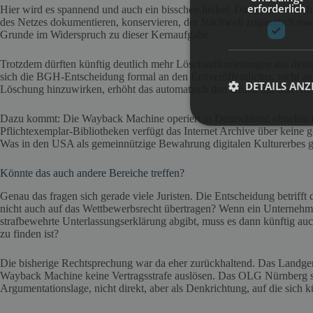
erforderlich
Hier wird es spannend und auch ein bisschen heikel. Das Internet Archiv
des Netzes dokumentieren, konservieren, der Nachwelt zugänglich mac
Grunde im Widerspruch zu dieser Kernaufgabe.
Trotzdem dürften künftig deutlich mehr Löschaufforderungen aus deutsc
sich die BGH-Entscheidung formal an den Erstveröffentlicher, nicht an 
DETAILS ANZ
Löschung hinzuwirken, erhöht das automatisch den Druck auf den Arch
Dazu kommt: Die Wayback Machine operiert in Deutschland ohnehin in 
Pflichtexemplar-Bibliotheken verfügt das Internet Archive über keine 
Was in den USA als gemeinnützige Bewahrung digitalen Kulturerbes gil
Könnte das auch andere Bereiche treffen?
Genau das fragen sich gerade viele Juristen. Die Entscheidung betrifft 
nicht auch auf das Wettbewerbsrecht übertragen? Wenn ein Unterneh
strafbewehrte Unterlassungserklärung abgibt, muss es dann künftig a
zu finden ist?
Die bisherige Rechtsprechung war da eher zurückhaltend. Das Landgeri
Wayback Machine keine Vertragsstrafe auslösen. Das OLG Nürnberg sa
Argumentationslage, nicht direkt, aber als Denkrichtung, auf die sich 