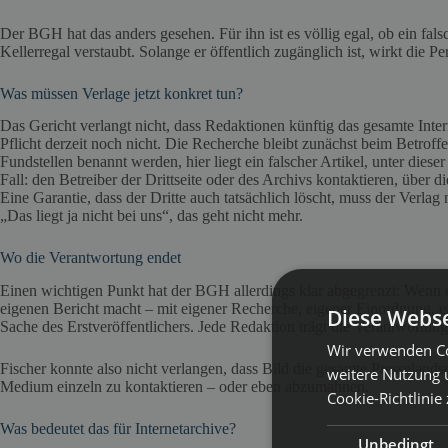
Der BGH hat das anders gesehen. Für ihn ist es völlig egal, ob ein fals
Kellerregal verstaubt. Solange er öffentlich zugänglich ist, wirkt die Pe
Was müssen Verlage jetzt konkret tun?
Das Gericht verlangt nicht, dass Redaktionen künftig das gesamte Inter
Pflicht derzeit noch nicht. Die Recherche bleibt zunächst beim Betro
Fundstellen benannt werden, hier liegt ein falscher Artikel, unter die
Fall: den Betreiber der Drittseite oder des Archivs kontaktieren, über
Eine Garantie, dass der Dritte auch tatsächlich löscht, muss der Verla
„Das liegt ja nicht bei uns“, das geht nicht mehr.
Wo die Verantwortung endet
Einen wichtigen Punkt hat der BGH allerdings klar abgegrenzt: Wenn 
eigenen Bericht macht – mit eigener Recherche, eigener Einordnung, ei
Diese Webse
Sache des Erstveröffentlichers. Jede Redaktion trägt die Verantwortung
Wir verwenden Co
Fischer konnte also nicht verlangen, dass Bild die gesamte Presselandsc
weitere Nutzung 
Medium einzeln zu kontaktieren – oder eben abzumahnen.
Cookie-Richtlinie
Was bedeutet das für Internetarchive?
Unbedingt