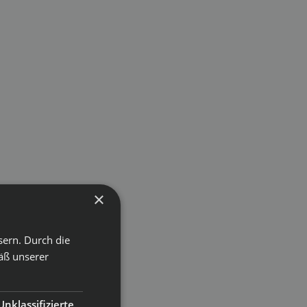
×
sern. Durch die
äß unserer
Unklassifizierte