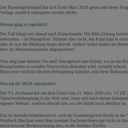
Der Bundesgerichtshof hat sich Ende März 2026 genau mit dieser Frage 
Verlage ziemlich unbequem werden dürfte.
Worum ging es eigentlich?
Der Fall klingt erst einmal nach Klatschspalte: Die Bild-Zeitung beric
entbunden – als Hausgeburt. Stimmte aber nicht, das Kind kam in einer 
aber da war die Meldung längst überall. Andere Seiten hatten sie über
brav als Momentaufnahme abgespeichert.
Nun mag man denken: Na und? Hausgeburt oder Klinik, wo ist das Pr
Hausgeburten in sozialen Netzwerken diskutiert wird, versteht schnell
Basis einer schlicht falschen Behauptung kritisiert, und diese Behaup
Was hat der BGH entschieden?
Der VI. Zivilsenat hat mit dem Urteil vom 31. März 2026 (Az. VI ZR 1
Tatsachenbehauptung in die Welt setzt, muss sich auch darum kümmern
eigenen Website, sondern überall dort, wo der Inhalt noch abrufbar ist,
Das ist deshalb bemerkenswert, weil das Kammergericht Berlin in der Vo
Wayback Machine seien über normale Suchmaschinen gar nicht zu find
nennenswerte Breitenwirkung also, so die Berliner Richter.