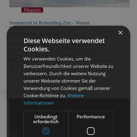
Magazin
Sommerzeit ist Rebranding-Zeit – Warum
Unternehmen den Sommer strategisch für ihren
×
Markenauftritt nutzen sollten
Diese Webseite verwendet
Die Sommermonate werden oft als geschäftsruhige
Cookies.
Phase wahrgenommen – doch für weitsichtige
Unternehmen bieten sie strategische Vorteile für das
Wir verwenden Cookies, um die
Rebranding, die häufig übersehen werden. Während
Benutzerfreundlichkeit unserer Website zu
die Konkurrenz in der Sommerpause verharrt,
können Sie diese Zeit…
verbessern. Durch die weitere Nutzung
15. Oktober, 2025
4 Min
unserer Webseite stimmen Sie der
Verwendung von Cookies gemäß unserer
Cookie-Richtlinie zu.
Weitere
Informationen
Unbedingt
Performance
erforderlich