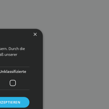
×
sern. Durch die
äß unserer
Unklassifizierte
KZEPTIEREN