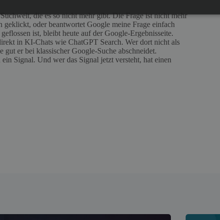
uchwelt, die es so nicht mehr gibt. Die Frage ist nicht mehr
h geklickt, oder beantwortet Google meine Frage einfach
geflossen ist, bleibt heute auf der Google-Ergebnisseite.
rekt in KI-Chats wie ChatGPT Search. Wer dort nicht als
ie gut er bei klassischer Google-Suche abschneidet.
in Signal. Und wer das Signal jetzt versteht, hat einen