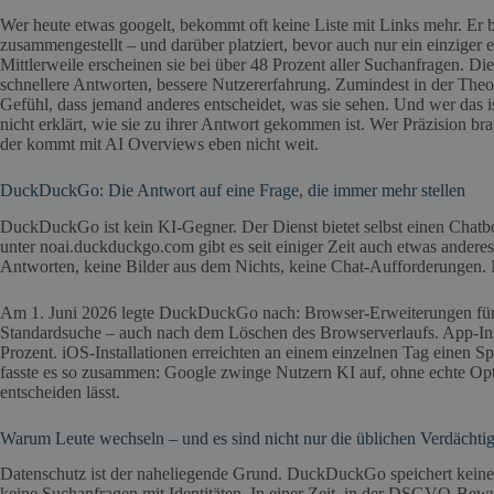
Wer heute etwas googelt, bekommt oft keine Liste mit Links mehr. Er 
zusammengestellt – und darüber platziert, bevor auch nur ein einziger
Mittlerweile erscheinen sie bei über 48 Prozent aller Suchanfragen. Di
schnellere Antworten, bessere Nutzererfahrung. Zumindest in der Theori
Gefühl, dass jemand anderes entscheidet, was sie sehen. Und wer das i
nicht erklärt, wie sie zu ihrer Antwort gekommen ist. Wer Präzision br
der kommt mit AI Overviews eben nicht weit.
DuckDuckGo: Die Antwort auf eine Frage, die immer mehr stellen
DuckDuckGo ist kein KI-Gegner. Der Dienst bietet selbst einen Chat
unter noai.duckduckgo.com gibt es seit einiger Zeit auch etwas anderes
Antworten, keine Bilder aus dem Nichts, keine Chat-Aufforderungen. 
Am 1. Juni 2026 legte DuckDuckGo nach: Browser-Erweiterungen für 
Standardsuche – auch nach dem Löschen des Browserverlaufs. App-Ins
Prozent. iOS-Installationen erreichten an einem einzelnen Tag einen
fasste es so zusammen: Google zwinge Nutzern KI auf, ohne echte Op
entscheiden lässt.
Warum Leute wechseln – und es sind nicht nur die üblichen Verdächti
Datenschutz ist der naheliegende Grund. DuckDuckGo speichert keine pe
keine Suchanfragen mit Identitäten. In einer Zeit, in der DSGVO-Bewu