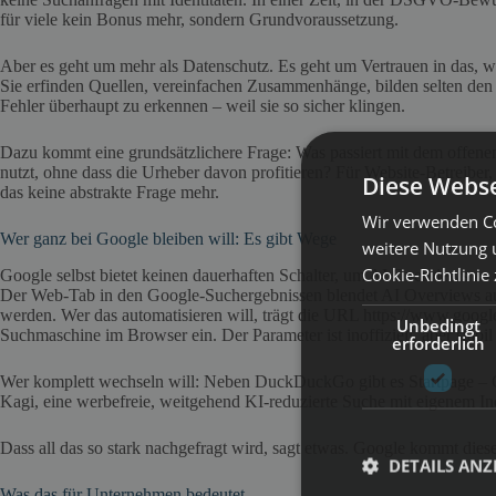
für viele kein Bonus mehr, sondern Grundvoraussetzung.
Aber es geht um mehr als Datenschutz. Es geht um Vertrauen in das, 
Sie erfinden Quellen, vereinfachen Zusammenhänge, bilden selten den
Fehler überhaupt zu erkennen – weil sie so sicher klingen.
Dazu kommt eine grundsätzlichere Frage: Was passiert mit dem offene
nutzt, ohne dass die Urheber davon profitieren? Für Website-Betreiber, J
Diese Webse
das keine abstrakte Frage mehr.
Wir verwenden Co
Wer ganz bei Google bleiben will: Es gibt Wege
weitere Nutzung 
Cookie-Richtlinie
Google selbst bietet keinen dauerhaften Schalter, um AI Overviews zu 
Der Web-Tab in den Google-Suchergebnissen blendet AI Overviews aus
werden. Wer das automatisieren will, trägt die URL https://www.goo
Unbedingt
Suchmaschine im Browser ein. Der Parameter ist inoffiziell, aber stabil
erforderlich
Wer komplett wechseln will: Neben DuckDuckGo gibt es Startpage – 
Kagi, eine werbefreie, weitgehend KI-reduzierte Suche mit eigenem In
Dass all das so stark nachgefragt wird, sagt etwas. Google kommt dies
DETAILS ANZ
Was das für Unternehmen bedeutet