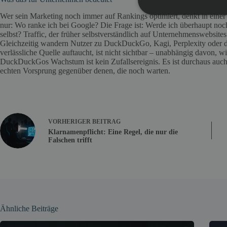
Wer sein Marketing noch immer auf Rankings optimiert, denkt in einer S
nur: Wo ranke ich bei Google? Die Frage ist: Werde ich überhaupt noc
selbst? Traffic, der früher selbstverständlich auf Unternehmenswebsites 
Gleichzeitig wandern Nutzer zu DuckDuckGo, Kagi, Perplexity oder di
verlässliche Quelle auftaucht, ist nicht sichtbar – unabhängig davon, w
DuckDuckGos Wachstum ist kein Zufallsereignis. Es ist durchaus auch e
echten Vorsprung gegenüber denen, die noch warten.
VORHERIGER
BEITRAG
Klarnamenpflicht: Eine Regel, die nur die
Falschen trifft
Ähnliche Beiträge