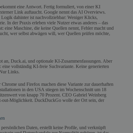
bekommt eine Antwort. Fertig formuliert, von einer KI
 externer Link auftaucht. Google nennt das AI Overviews.
e Logik dahinter ist nachvollziehbar: Weniger Klicks,
e. In der Praxis erleben viele Nutzer etwas anderes – das
st: eine Maschine, die keine Quellen nennt, Fehler macht und
aucht, wer selbst abwägen will, wer Quellen prüfen möchte,
bot an, Duck.ai, und optionale KI-Zusammenfassungen. Aber
: eine vollständig KI-freie Suchvariante. Keine generierten
Nur Links.
Chrome und Firefox machen diese Variante zur dauerhaften
tallationen in den USA stiegen im Wochenschnitt um 18
 Spitzenwert von knapp 70 Prozent. CEO Gabriel Weinberg
t-out-Möglichkeit. DuckDuckGo wolle der Ort sein, der
gen
rsönlichen Daten, erstellt keine Profile, und verknüpft
sstsein und Datenskandale zur Normalität gehören, ist das