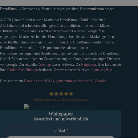
BrandSimpli - Reputation aufbauen, Marken gestalten, Kommunikation prägen
© 2026 | BrandSimpli ist eine Marke der BrandSimpli GmbH, München.
Alle Inhalte sind urheberrechtlich geschützt und dürfen ohne ausdrückliches,
schriftliches Einverständnis nicht weiterverwendet werden. Google™ ist
eingetragene Markenzeichen der Firma Google Inc. Benannte Marken gehören
ausschließlich ihren jeweiligen Eigentürmern. Die BrandSimpli GmbH bietet auf
BrandSimpli Marketing- und Reputationsdienstleistungen an.
Rechtsdienstleistungen und Rechtsberatungen erfolgen nicht durch die BrandSimpli
GmbH. Wir stehen in keinem Zusammenhang mit Google oder sonstigen Diensten
von Google. Zur aktuellen
Sitemap
dieser Webseite. Zu
Ratgebern
. Hier können Sie
Ihre
Cookie Einstellungen
festlegen. Unsere weiteren Marken:
digitalgepflegt
.
Hier geht es zur
Beratung für NGO's, gemeinnützige Vereine & Behörden
.
154
Bewertungen auf ProvenExpert.com
BrandSimpli GmbH
Whitepaper
kostenfrei und unverbindlich
E-Mail