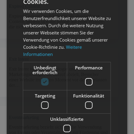
Cookies.
Expired Content
Wir verwenden Cookies, um die
Expired Content, auch bekannt als abgelaufener
Benutzerfreundlichkeit unserer Website zu
Content, bezieht sich auf Inhalte auf einer Website,
verbessern. Durch die weitere Nutzung
die nicht mehr relevant oder aktuell…
unserer Webseite stimmen Sie der
Verwendung von Cookies gemäß unserer
Cookie-Richtlinie zu.
Weitere
Informationen
Exit Intent
Unbedingt
Performance
Exit Intent ist eine Technologie und
erforderlich
Marketingstrategie, die darauf abzielt, Besucher
einer Website im letzten Moment vor dem Verlassen
der…
Targeting
Funktionalität
Eventmarketing
Unklassifizierte
Eventmarketing bezieht sich auf die Verwendung
von Events oder Veranstaltungen zur Förderung und