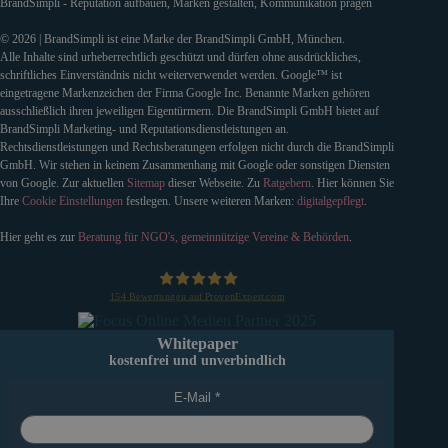
BrandSimpli - Reputation aufbauen, Marken gestalten, Kommunikation prägen
© 2026 | BrandSimpli ist eine Marke der BrandSimpli GmbH, München.
Alle Inhalte sind urheberrechtlich geschützt und dürfen ohne ausdrückliches,
schriftliches Einverständnis nicht weiterverwendet werden. Google™ ist
eingetragene Markenzeichen der Firma Google Inc. Benannte Marken gehören
ausschließlich ihren jeweiligen Eigentürmern. Die BrandSimpli GmbH bietet auf
BrandSimpli Marketing- und Reputationsdienstleistungen an.
Rechtsdienstleistungen und Rechtsberatungen erfolgen nicht durch die BrandSimpli
GmbH. Wir stehen in keinem Zusammenhang mit Google oder sonstigen Diensten
von Google. Zur aktuellen
Sitemap
dieser Webseite. Zu
Ratgebern
. Hier können Sie
Ihre
Cookie Einstellungen
festlegen. Unsere weiteren Marken:
digitalgepflegt
.
Hier geht es zur
Beratung für NGO's, gemeinnützige Vereine & Behörden
.
154
Bewertungen auf ProvenExpert.com
BrandSimpli GmbH
Whitepaper
kostenfrei und unverbindlich
E-Mail