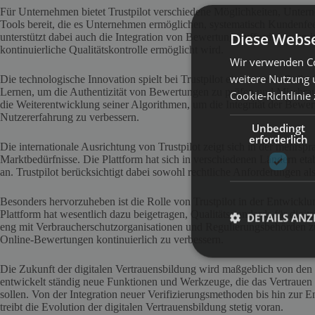
Für Unternehmen bietet Trustpilot verschiedene Möglichkeiten, Unter
Tools bereit, die es Unternehmen ermöglichen, systematisch Kundenfee
Diese Webse
unterstützt dabei auch die Integration von Bewertungsaufforderungen 
kontinuierliche Qualitätskontrolle ermöglicht wird.
Wir verwenden Co
weitere Nutzung 
Die technologische Innovation spielt bei Trustpilot eine zentrale Rolle.
Lernen, um die Authentizität von Bewertungen zu prüfen und Missbrauch 
Cookie-Richtlinie
die Weiterentwicklung seiner Algorithmen, um die Integrität der Bewer
Nutzererfahrung zu verbessern.
Unbedingt
erforderlich
Die internationale Ausrichtung von Trustpilot zeigt sich in der mehrs
Marktbedürfnisse. Die Plattform hat sich in verschiedenen Ländern eta
an. Trustpilot berücksichtigt dabei sowohl rechtliche Anforderungen a
Besonders hervorzuheben ist die Rolle von Trustpilot in der Entwick
Plattform hat wesentlich dazu beigetragen, Qualitätsstandards für digit
DETAILS ANZ
eng mit Verbraucherschutzorganisationen und Regulierungsbehörden z
Online-Bewertungen kontinuierlich zu verbessern.
Die Zukunft der digitalen Vertrauensbildung wird maßgeblich von den In
entwickelt ständig neue Funktionen und Werkzeuge, die das Vertraue
sollen. Von der Integration neuer Verifizierungsmethoden bis hin zur 
treibt die Evolution der digitalen Vertrauensbildung stetig voran.