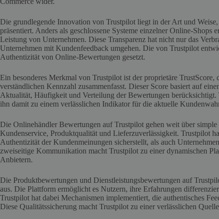
Commerce wider.
Die grundlegende Innovation von Trustpilot liegt in der Art und Weise
präsentiert. Anders als geschlossene Systeme einzelner Online-Shops er
Leistung von Unternehmen. Diese Transparenz hat nicht nur das Verbra
Unternehmen mit Kundenfeedback umgehen. Die von Trustpilot entwic
Authentizität von Online-Bewertungen gesetzt.
Ein besonderes Merkmal von Trustpilot ist der proprietäre TrustScore,
verständlichen Kennzahl zusammenfasst. Dieser Score basiert auf ein
Aktualität, Häufigkeit und Verteilung der Bewertungen berücksichtigt. T
ihn damit zu einem verlässlichen Indikator für die aktuelle Kundenw
Die Onlinehändler Bewertungen auf Trustpilot gehen weit über simple P
Kundenservice, Produktqualität und Lieferzuverlässigkeit. Trustpilot h
Authentizität der Kundenmeinungen sicherstellt, als auch Unternehmen 
zweiseitige Kommunikation macht Trustpilot zu einer dynamischen Pla
Anbietern.
Die Produktbewertungen und Dienstleistungsbewertungen auf Trustpilot 
aus. Die Plattform ermöglicht es Nutzern, ihre Erfahrungen differenzie
Trustpilot hat dabei Mechanismen implementiert, die authentisches F
Diese Qualitätssicherung macht Trustpilot zu einer verlässlichen Quell