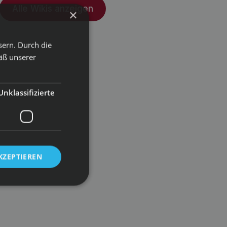
Alle Wikis anzeigen
×
sern. Durch die
äß unserer
Unklassifizierte
KZEPTIEREN