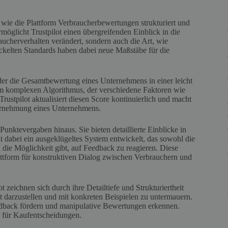
, wie die Plattform Verbraucherbewertungen strukturiert und
möglicht Trustpilot einen übergreifenden Einblick in die
ucherverhalten verändert, sondern auch die Art, wie
kelten Standards haben dabei neue Maßstäbe für die
 der die Gesamtbewertung eines Unternehmens in einer leicht
em komplexen Algorithmus, der verschiedene Faktoren wie
rustpilot aktualisiert diesen Score kontinuierlich und macht
ahrnehmung eines Unternehmens.
unktevergaben hinaus. Sie bieten detaillierte Einblicke in
at dabei ein ausgeklügeltes System entwickelt, das sowohl die
die Möglichkeit gibt, auf Feedback zu reagieren. Diese
ttform für konstruktiven Dialog zwischen Verbrauchern und
zeichnen sich durch ihre Detailtiefe und Strukturiertheit
rt darzustellen und mit konkreten Beispielen zu untermauern.
eedback fördern und manipulative Bewertungen erkennen.
e für Kaufentscheidungen.